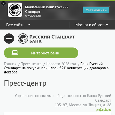
×
Мобильный банк Русский
Установить
Стандарт
www.rsb.ru
Все сайты
Москва и область
Toggle
navigation
Интернет банк
Главная
Пресс-центр
Новости 2026 год
Банк Русский
Стандарт: на покупки пришлось 52% конвертаций долларов в
декабре
Пресс-центр
Управление по связям с общественностью Банка Русский
Стандарт
105187, Москва, ул. Ткацкая, д. 36
pr@rsb.ru