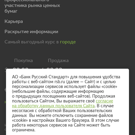
участника рынка ценных
бумаг
Карьера
Раскрытие информации
Самый выгодный курс в
городе
$
83,00
/
89,00
АО «Банк Русский Стандарт» для повышения удобства
работы с веб-сайтом rsb.ru (далее — Сайт) и с целью
персонализации сервисов использует файлы «cookie»
€
95,00
/
101,00
(небольшие файлы, содержащие информацию
о предыдущих посещениях веб-сайтов). Продолжая
пользоваться Сайтом, Вы выражаете своё
согласие
Курс валют для безналичного обмена
на обработку данных пользователя Сайта
. В случае
несогласия с обработкой Ваших пользовательских
данных Вы можете отключить сохранение файлов
«cookie» в настройках Вашего браузера. В этом случае
Информация о процентных ставках по договорам банковского вклада
работа некоторых сервисов на Сайте может быть
с физическими лицами
ограничена.