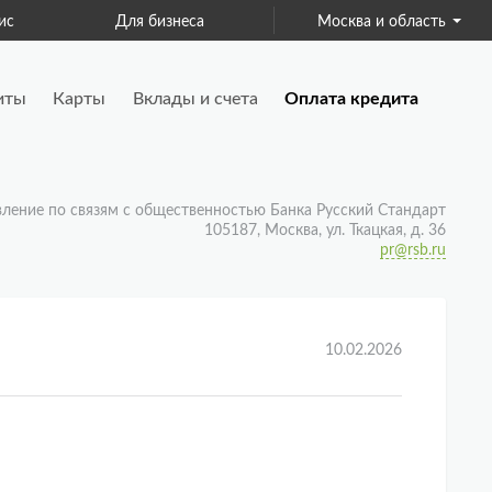
ис
Для бизнеса
Москва и область
Страхование
иты
Карты
Вклады и счета
Оплата кредита
вление по связям с общественностью Банка Русский Стандарт
105187, Москва, ул. Ткацкая, д. 36
pr@rsb.ru
10.02.2026