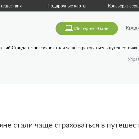
тешествия
Подарочные карты
Консьерж-серв
Кред
Интернет-банк
сский Стандарт: россияне стали чаще страховаться в путешествиях
Упра
яне стали чаще страховаться в путешес