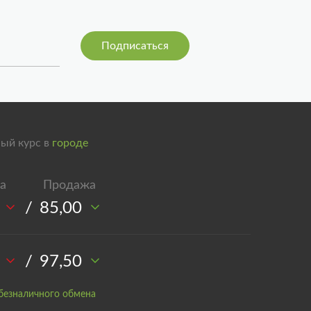
ый курс в
городе
/
85,00
/
97,50
безналичного обмена