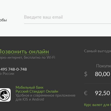
Введите ваш email
тобы
Позвонить онлайн
Самый выгодн
ерез интернет, бесплатно по Wi-Fi
 495 748-0-748
$
80,00
о России
Мобильный банк
Русский Стандарт Онлайн
€
92,50
Удобное и современное приложение
для iOS и Android
Курс валют для 