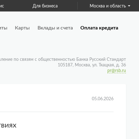
ис
Для бизнеса
Москва и область
Страхование
иты
Карты
Вклады и счета
Оплата кредита
вление по связям с общественностью Банка Русский Стандарт
105187, Москва, ул. Ткацкая, д. 36
pr@rsb.ru
05.06.2026
твиях