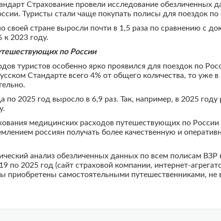
тандарт Страхование провели исследование обезличенных 
сии. Туристы стали чаще покупать полисы для поездок по 
о своей стране выросли почти в 1,5 раза по сравнению с д
 к 2023 году.
путешествующих по России
дов туристов особенно ярко проявился для поездок по Росс
Русском Стандарте всего 4% от общего количества, то уже в
тельно.
 по 2025 год выросло в 6,9 раз. Так, например, в 2025 году
у.
ахования медицинских расходов путешествующих по России 
емлением россиян получать более качественную и операти
ический анализ обезличенных данных по всем полисам ВЗР 
9 по 2025 год (сайт страховой компании, интернет-агрега
сы приобретены самостоятельными путешественниками, не в