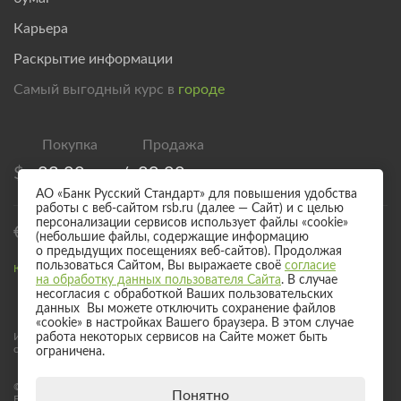
Карьера
Раскрытие информации
Самый выгодный курс в
городе
$
83,00
/
89,00
АО «Банк Русский Стандарт» для повышения удобства
работы с веб-сайтом rsb.ru (далее — Сайт) и с целью
персонализации сервисов использует файлы «cookie»
€
95,00
/
101,00
(небольшие файлы, содержащие информацию
о предыдущих посещениях веб-сайтов). Продолжая
пользоваться Сайтом, Вы выражаете своё
согласие
Курс валют для безналичного обмена
на обработку данных пользователя Сайта
. В случае
несогласия с обработкой Ваших пользовательских
данных Вы можете отключить сохранение файлов
«cookie» в настройках Вашего браузера. В этом случае
Информация о процентных ставках по договорам банковского вклада
работа некоторых сервисов на Сайте может быть
с физическими лицами
ограничена.
© 2017 - 2026 АО «Банк Русский Стандарт». Универсальная лицензия
Понятно
Банка России № 2289 выдана бессрочно 04 сентября 2024 года.