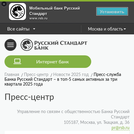
×
Мобильный банк Русский
Установить
Стандарт
www.rsb.ru
Все сайты
Москва и область
Toggle
navigation
Интернет банк
Главная
Пресс-центр
Новости 2025 год
Пресс-служба
Банка Русский Стандарт – в топ-5 самых активных за три
квартала 2025 года
Пресс-центр
Управление по связям с общественностью Банка Русский
Стандарт
105187, Москва, ул. Ткацкая, д. 36
pr@rsb.ru