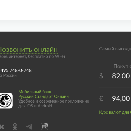
Позвонить онлайн
Самый выгодн
ерез интернет, бесплатно по Wi-Fi
 495 748-0-748
$
82,00
о России
Мобильный банк
Русский Стандарт Онлайн
€
94,00
Удобное и современное приложение
для iOS и Android
Курс валют для 