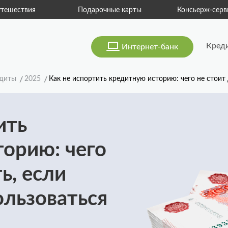
тешествия
Подарочные карты
Консьерж-серв
Кред
Интернет-банк
диты
2025
Как не испортить кредитную историю: чего не стоит
ить
орию: чего
ь, если
льзоваться