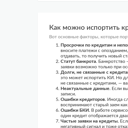
Как можно испортить к
Вот основные факторы, которые пор
Просрочки по кредитам и неп
вносите платежи с опозданием,
отдавать, то получить новый с
Статут банкрота
. Банкротство
заявки возможно только при ос
Долги, не связанные с кредит
это может
испортить
КИ. Но дл
не связанные с кредитами, — в
Неактуальные данные
. Если в
записи.
Ошибки кредиторов
. Иногда с
воспринимают старый заем как 
Ошибки БКИ.
В работе сервис
один кредит отображается дваж
Частые заявки на кредиты.
Есл
негативный сигнал и тоже отка