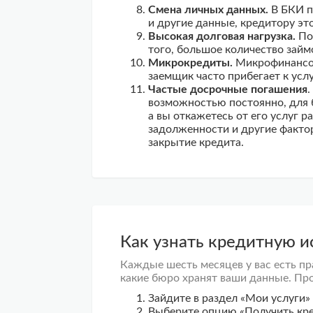
Смена личных данных.
В БКИ по
и другие данные, кредитору эт
Высокая долговая нагрузка.
По 
того, большое количество займ
Микрокредиты.
Микрофинансов
заемщик часто прибегает к ус
Частые
досрочные
погашения
.
возможностью постоянно, для б
а вы откажетесь от его услуг 
задолженности и другие факто
закрытие кредита.
Как узнать кредитную и
Каждые шесть месяцев у вас есть пр
какие бюро хранят ваши данные. Про
Зайдите в раздел «Мои услуги» 
Выберите опцию «Получить
кр