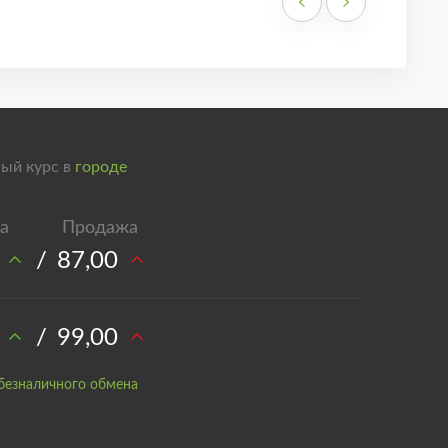
ый курс в
городе
/
87,00
/
99,00
безналичного обмена