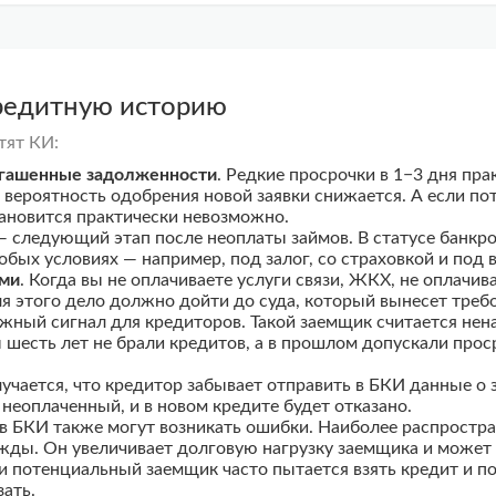
редитную историю
тят КИ:
огашенные задолженности
. Редкие просрочки в 1−3 дня пра
 вероятность одобрения новой заявки снижается. А если по
тановится практически невозможно.
 — следующий этап после неоплаты займов. В статусе банкр
обых условиях — например, под залог, со страховкой и под 
ами
. Когда вы не оплачиваете услуги связи, ЖКХ, не оплач
я этого дело должно дойти до суда, который вынесет требо
ажный сигнал для кредиторов. Такой заемщик считается не
ы шесть лет не брали кредитов, а в прошлом допускали прос
лучается, что кредитор забывает отправить в БКИ данные о 
неоплаченный, и в новом кредите будет отказано.
ов БКИ также могут возникать ошибки. Наиболее распростр
ды. Он увеличивает долговую нагрузку заемщика и может п
и потенциальный заемщик часто пытается взять кредит и по
зать.