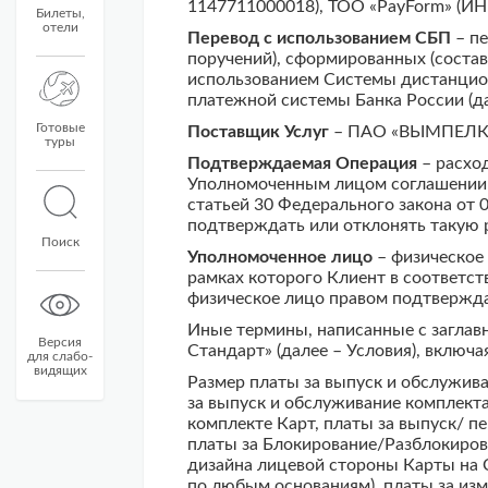
1147711000018), ТОО «PayForm» (И
Билеты,
отели
Перевод с использованием СБП
– пе
поручений), сформированных (соста
использованием Системы дистанцио
платежной системы Банка России (д
Готовые
Поставщик Услуг
– ПАО «ВЫМПЕЛКОМ
туры
Подтверждаемая Операция
– расхо
Уполномоченным лицом соглашении 
статьей 30 Федерального закона от 
подтверждать или отклонять такую
Поиск
Уполномоченное лицо
– физическое
рамках которого Клиент в соответст
физическое лицо правом подтвержд
Иные термины, написанные с заглавн
Версия
Стандарт» (далее – Условия), включ
для слабо-
видящих
Размер платы за выпуск и обслужива
за выпуск и обслуживание комплекта
комплекте Карт, платы за выпуск/ 
платы за Блокирование/Разблокиров
дизайна лицевой стороны Карты на 
по любым основаниям), платы за из