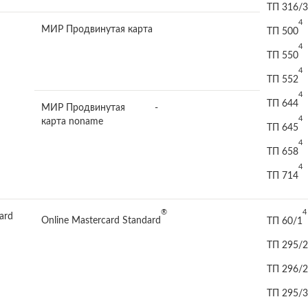
ТП 316/3
4
МИР Продвинутая карта
ТП 500
4
ТП 550
4
ТП 552
4
ТП 644
МИР Продвинутая
-
4
карта noname
ТП 645
4
ТП 658
4
ТП 714
®
4
ard
Online Mastercard Standard
ТП 60/1
ТП 295/2
ТП 296/2
ТП 295/3