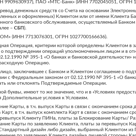
НН 9909630937), ПАО «МТС-Банк» (ИНН 7702045051, ОГРН 1
ревод денежных средств со Счета на основании Электронн
вленных и оформленных) Клиентом или от имени Клиента Б
нного банковского обслуживания, осуществляемый Банком
алее –
СБП
).
» (ИНН 7713076301, ОГРН 1027700166636).
дная Операция, критерии которой определены Клиентом в 
о подтверждении операций уполномоченным лицом и в отн
02.12.1990 № 395-1 «О банках и банковской деятельности»
 расходную Операцию.
 лицо, заключившее с Банком и Клиентом соглашение о по
вии с Федеральным законом от 02.12.1990 № 395-1 «О банк
ать или отклонять Подтверждаемые Операции.
ой буквы, имеют то же значение, что и в «Условиях предос
ая Дополнительные условия к Условиям.
ние Карты, в т.ч. выпуск Карты в связи с окончанием срок
 Карт, в т.ч. выпуск комплекта Карт в связи с окончанием 
перевыпуск Клиенту ПИНа, платы за Блокирование Карты/ Р
ание Карты по заявлению Клиента, платы за перевыпуск Ка
Стандартный дизайн либо дизайн, выбранный Клиентом из Г
менение по заявлению Клиента дизайна лицевой стороны Ка