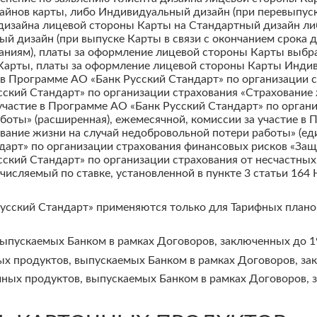
айнов карты, либо Индивидуальный дизайн (при перевыпус
 дизайна лицевой стороны Карты на Стандартный дизайн ли
ый дизайн (при выпуске Карты в связи с окончанием срока 
ниям), платы за оформление лицевой стороны Карты выбр
 Карты, платы за оформление лицевой стороны Карты Инди
 в Программе АО «Банк Русский Стандарт» по организации 
сский Стандарт» по организации страхования «Страхование
участие в Программе АО «Банк Русский Стандарт» по орган
боты» (расширенная), ежемесячной, комиссии за участие в
вание жизни на случай недобровольной потери работы» (еди
дарт» по организации страхования финансовых рисков «Защ
сский Стандарт» по организации страхования от несчастных 
числяемый по ставке, установленной в пункте 3 статьи 16
Русский Стандарт» применяются только для Тарифных планов
выпускаемых Банком в рамках Договоров, заключенных до 19
х продуктов, выпускаемых Банком в рамках Договоров, зак
ных продуктов, выпускаемых Банком в рамках Договоров, з