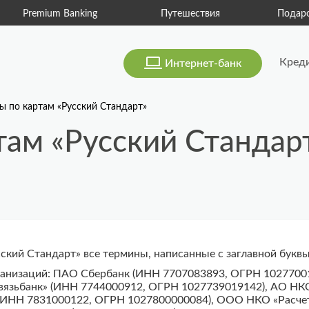
mium Banking
Путешествия
Подарочные ка
Кред
Интернет-банк
ы по картам «Русский Стандарт»
ам «Русский Стандарт
ский Стандарт» все термины, написанные с заглавной букв
анизаций: ПАО Сбербанк (ИНН 7707083893, ОГРН 10277001
вязьбанк» (ИНН 7744000912, ОГРН 1027739019142), АО Н
(ИНН 7831000122, ОГРН 1027800000084), ООО НКО «Расче