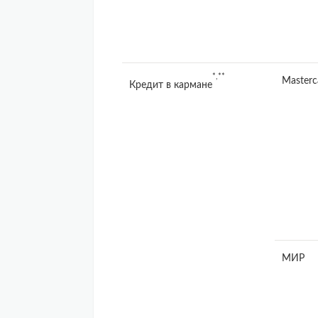
*,**
Masterc
Кредит в кармане
МИР