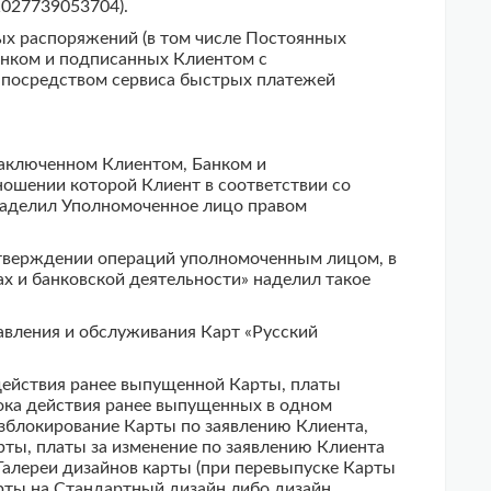
027739053704).
ых распоряжений (в том числе Постоянных
анком и подписанных Клиентом с
 посредством сервиса быстрых платежей
заключенном Клиентом, Банком и
ошении которой Клиент в соответствии со
 наделил Уполномоченное лицо правом
дтверждении операций уполномоченным лицом, в
ах и банковской деятельности» наделил такое
тавления и обслуживания Карт «Русский
а действия ранее выпущенной Карты, платы
срока действия ранее выпущенных в одном
азблокирование Карты по заявлению Клиента,
рты, платы за изменение по заявлению Клиента
алереи дизайнов карты (при перевыпуске Карты
рты на Стандартный дизайн либо дизайн,