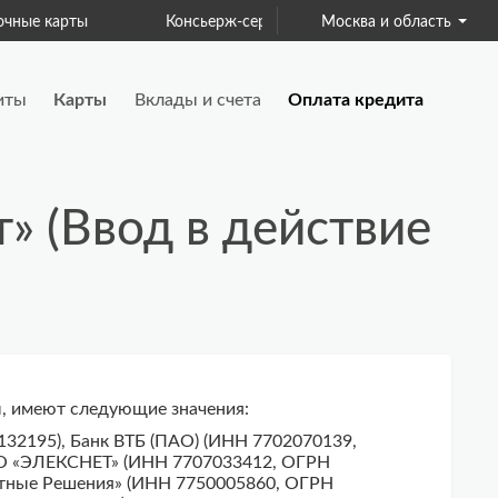
рты
Консьерж-сервис
Москва и область
Для бизнеса
иты
Карты
Вклады и счета
Оплата кредита
» (Ввод в действие
ы, имеют следующие значения:
32195), Банк ВТБ (ПАО) (ИНН 7702070139,
КО «ЭЛЕКСНЕТ» (ИНН 7707033412, ОГРН
тные Решения» (ИНН 7750005860, ОГРН