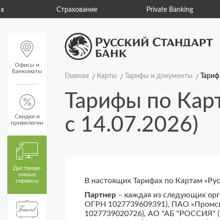
Страхование
Private Banking
Pre
Офисы и
банкоматы
Главная
Карты
Тарифы и документы
Тариф
Тарифы по Карт
Скидки и
с 14.07.2026)
привилегии
Дистанци­
онные
В настоящих Тарифах по Картам «Рус
сервисы
Партнер
– каждая из следующих орг
ОГРН 1027739609391), ПАО «Промс
1027739020726), АО "АБ "РОССИЯ" 