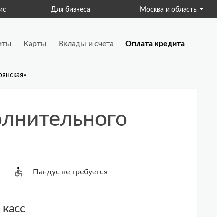
ис
Для бизнеса
Москва и область
Страхование
иты
Карты
Вклады и счета
Оплата кредита
рянская»
олнительного
Пандус не требуется
 касс