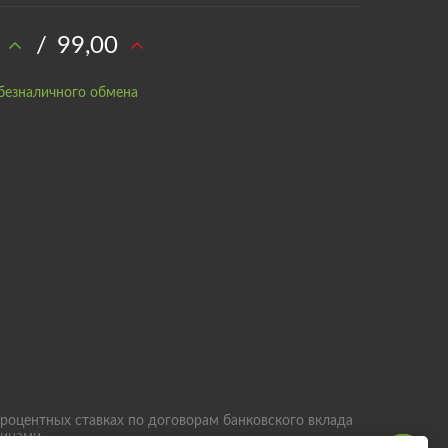
/
99,00
безналичного обмена
роцентных ставках по договорам банковского вклада
лицами