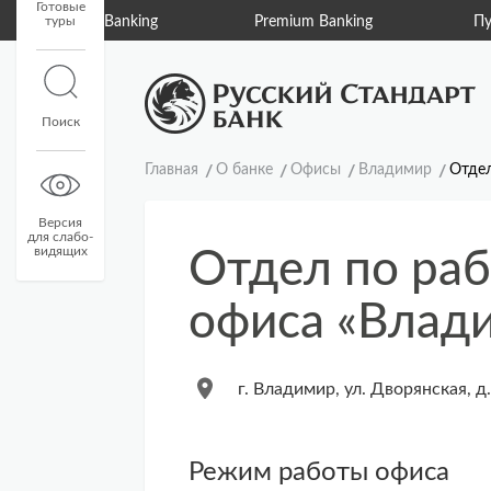
Готовые
туры
Private Banking
Premium Banking
Пу
Поиск
Главная
О банке
Офисы
Владимир
Отдел
Версия
для слабо-
видящих
Отдел по раб
офиса «Влад
г. Владимир, ул. Дворянская, д.
Режим работы офиса