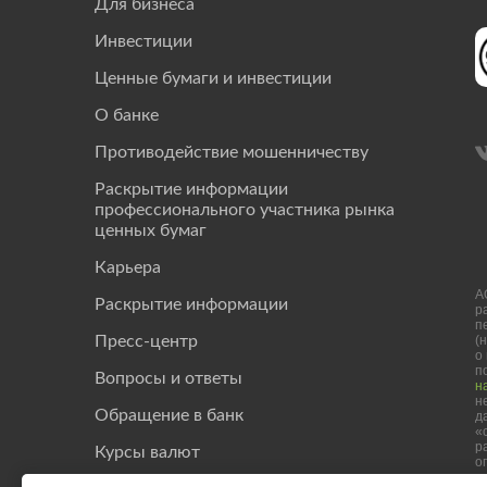
Для бизнеса
Инвестиции
Ценные бумаги и инвестиции
О банке
Противодействие мошенничеству
Раскрытие информации
профессионального участника рынка
ценных бумаг
Карьера
А
Раскрытие информации
р
п
(
Пресс-центр
о
п
Вопросы и ответы
н
н
Обращение в банк
д
«
р
Курсы валют
о