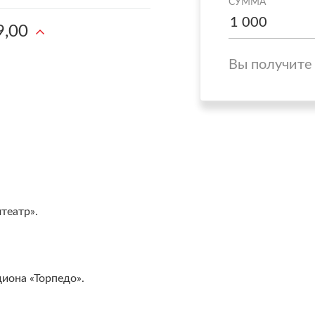
СУММА
9,00
Вы получите
театр».
иона «Торпедо».