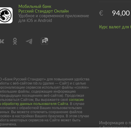
Мобильный банк
Русский Стандарт Онлайн
€
94,00
Удобное и современное приложение
для iOS и Android
Курс валют для 
О «Банк Русский Стандарт» для повышения удобства
аботы с веб-сайтом rsb.ru (далее — Сайт) и с целью
ерсонализации сервисов использует файлы «cookie»
небольшие файлы, содержащие информацию
 предыдущих посещениях веб-сайтов). Продолжая
ользоваться Сайтом, Вы выражаете своё
согласие
а обработку данных пользователя Сайта
. В случае
есогласия с обработкой Ваших пользовательских
анных Вы можете отключить сохранение файлов
cookie» в настройках Вашего браузера. В этом случае
абота некоторых сервисов на Сайте может быть
Информация о п
граничена.
с физическими 