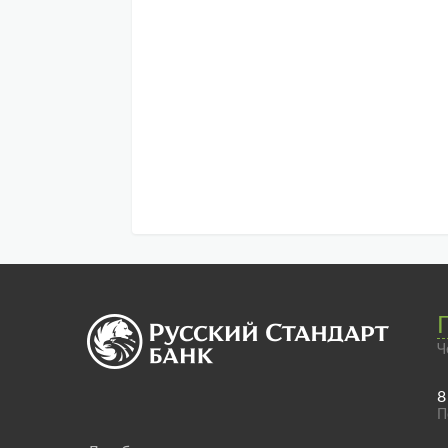
Ч
8
П