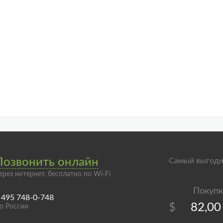
Позвонить онлайн
Самый выгодн
ерез интернет, бесплатно по Wi-Fi
 495 748-0-748
$
82,00
о России