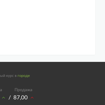
ый курс в
городе
/
87,00