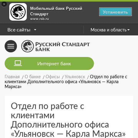
×
Мобильный банк Русский
Установить
Стандарт
www.rsb.ru
Все сайты
Москва и область
Toggle
navigation
Интернет банк
Главная
О банке
Офисы
Ульяновск
Отдел по работе с
клиентами Дополнительного офиса «Ульяновск — Карла
Маркса»
Отдел по работе с
клиентами
Дополнительного офиса
«Ульяновск — Карла Маркса»