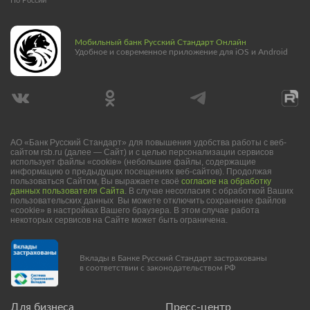
По России
Мобильный банк Русский Стандарт Онлайн
Удобное и современное приложение для iOS и Android
АО «Банк Русский Стандарт» для повышения удобства работы с веб-
сайтом rsb.ru (далее — Сайт) и с целью персонализации сервисов
использует файлы «cookie» (небольшие файлы, содержащие
информацию о предыдущих посещениях веб-сайтов). Продолжая
пользоваться Сайтом, Вы выражаете своё
согласие на обработку
данных пользователя Сайта
. В случае несогласия с обработкой Ваших
пользовательских данных Вы можете отключить сохранение файлов
«cookie» в настройках Вашего браузера. В этом случае работа
некоторых сервисов на Сайте может быть ограничена.
Вклады в Банке Русский Стандарт застрахованы
в соответствии с законодательством РФ
Для бизнеса
Пресс-центр