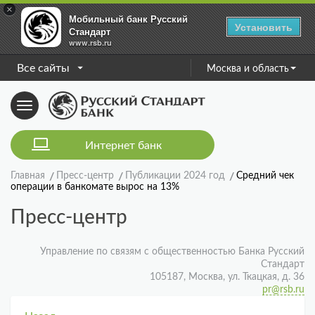
×
Мобильный банк Русский
Установить
Стандарт
www.rsb.ru
Все сайты
Москва и область
Toggle
navigation
Интернет банк
Главная
Пресс-центр
Публикации 2024 год
Средний чек
операции в банкомате вырос на 13%
Пресс-центр
Управление по связям с общественностью Банка Русский
Стандарт
105187, Москва, ул. Ткацкая, д. 36
pr@rsb.ru