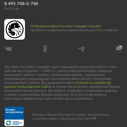
8 495 748-0-748
По России
Мобильный банк Русский Стандарт Онлайн
Удобное и современное приложение для iOS и Android
АО «Банк Русский Стандарт» для повышения удобства работы с веб-
сайтом rsb.ru (далее — Сайт) и с целью персонализации сервисов
использует файлы «cookie» (небольшие файлы, содержащие
информацию о предыдущих посещениях веб-сайтов). Продолжая
пользоваться Сайтом, Вы выражаете своё
согласие на обработку
данных пользователя Сайта
. В случае несогласия с обработкой Ваших
пользовательских данных Вы можете отключить сохранение файлов
«cookie» в настройках Вашего браузера. В этом случае работа
некоторых сервисов на Сайте может быть ограничена.
Вклады в Банке Русский Стандарт застрахованы
в соответствии с законодательством РФ