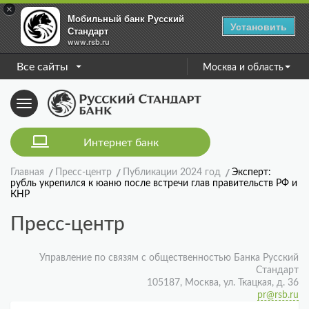
×
Мобильный банк Русский
Установить
Стандарт
www.rsb.ru
Все сайты
Москва и область
Toggle
navigation
Интернет банк
Главная
Пресс-центр
Публикации 2024 год
Эксперт:
рубль укрепился к юаню после встречи глав правительств РФ и
КНР
Пресс-центр
Управление по связям с общественностью Банка Русский
Стандарт
105187, Москва, ул. Ткацкая, д. 36
pr@rsb.ru