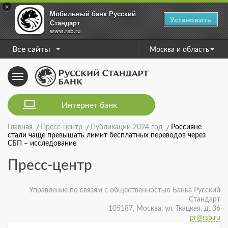
×
Мобильный банк Русский
Установить
Стандарт
www.rsb.ru
Все сайты
Москва и область
Toggle
navigation
Интернет банк
Главная
Пресс-центр
Публикации 2024 год
Россияне
стали чаще превышать лимит бесплатных переводов через
СБП – исследование
Пресс-центр
Управление по связям с общественностью Банка Русский
Стандарт
105187, Москва, ул. Ткацкая, д. 36
pr@rsb.ru