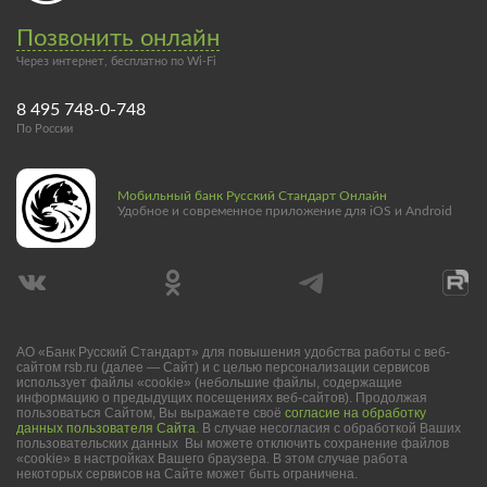
Позвонить онлайн
Через интернет, бесплатно по Wi-Fi
8 495 748-0-748
По России
Мобильный банк Русский Стандарт Онлайн
Удобное и современное приложение для iOS и Android
АО «Банк Русский Стандарт» для повышения удобства работы с веб-
сайтом rsb.ru (далее — Сайт) и с целью персонализации сервисов
использует файлы «cookie» (небольшие файлы, содержащие
информацию о предыдущих посещениях веб-сайтов). Продолжая
пользоваться Сайтом, Вы выражаете своё
согласие на обработку
данных пользователя Сайта
. В случае несогласия с обработкой Ваших
пользовательских данных Вы можете отключить сохранение файлов
«cookie» в настройках Вашего браузера. В этом случае работа
некоторых сервисов на Сайте может быть ограничена.