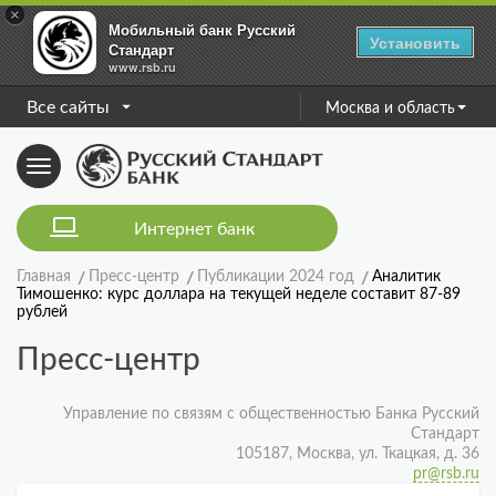
×
Мобильный банк Русский
Установить
Стандарт
www.rsb.ru
Все сайты
Москва и область
Toggle
navigation
Интернет банк
Главная
Пресс-центр
Публикации 2024 год
Аналитик
Тимошенко: курс доллара на текущей неделе составит 87-89
рублей
Пресс-центр
Управление по связям с общественностью Банка Русский
Стандарт
105187, Москва, ул. Ткацкая, д. 36
pr@rsb.ru