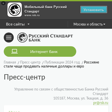
×
Мобильный банк Русский
Установить
Стандарт
www.rsb.ru
Все сайты
Москва и область
Toggle
navigation
Интернет банк
Главная
Пресс-центр
Публикации 2024 год
Россияне
стали чаще продавать наличные доллары и евро
Пресс-центр
Управление по связям с общественностью Банка Русский
Стандарт
105187, Москва, ул. Ткацкая, д. 36
pr@rsb.ru