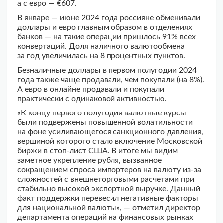
а с евро — €607.
В январе — июне 2024 года россияне обменивали
доллары и евро главным образом в отделениях
банков — на такие операции пришлось 91% всех
конвертаций. Доля наличного валютообмена
за год увеличилась на 8 процентных пунктов.
Безналичные доллары в первом полугодии 2024
года также чаще продавали, чем покупали (на 8%).
А евро в онлайне продавали и покупали
практически с одинаковой активностью.
«К концу первого полугодия валютные курсы
были подвержены повышенной волатильности
на фоне усиливающегося санкционного давления,
вершиной которого стало включение Московской
биржи в стоп-лист США. В итоге мы видим
заметное укрепление рубля, вызванное
сокращением спроса импортеров на валюту из-за
сложностей с внешнеторговыми расчетами при
стабильно высокой экспортной выручке. Данный
факт поддержки перевесил негативные факторы
для национальной валюты», — отметил директор
департамента операций на финансовых рынках