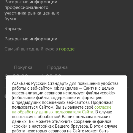
Раскрытие информации
профессионального
участника рынка ценных
бумаг
Карьера
Раскрытие информации
Самый выгодный курс в
городе
$
83,00
/
89,00
АО «Банк Русский Стандарт» для повышения удобства
работы с веб-сайтом rsb.ru (далее — Сайт) и с целью
персонализации сервисов использует файлы «cookie»
€
95,00
/
101,00
(небольшие файлы, содержащие информацию
о предыдущих посещениях веб-сайтов). Продолжая
пользоваться Сайтом, Вы выражаете своё
согласие
Курс валют для безналичного обмена
на обработку данных пользователя Сайта
. В случае
несогласия с обработкой Ваших пользовательских
данных Вы можете отключить сохранение файлов
«cookie» в настройках Вашего браузера. В этом случае
Информация о процентных ставках по договорам банковского вклада
работа некоторых сервисов на Сайте может быть