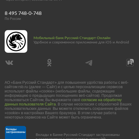
8 495 748-0-748
По России
Мобильный банк Русский Стандарт Онлайн
Удобное и современное приложение для iOS и Android
АО «Банк Русский Стандарт» для повышения удобства работы с веб-
сайтом rsb.ru (далее — Сайт) и с целью персонализации сервисов
использует файлы «cookie» (небольшие файлы, содержащие
информацию о предыдущих посещениях веб-сайтов). Продолжая
пользоваться Сайтом, Вы выражаете своё
согласие на обработку
данных пользователя Сайта
. В случае несогласия с обработкой Ваших
пользовательских данных Вы можете отключить сохранение файлов
«cookie» в настройках Вашего браузера. В этом случае работа
некоторых сервисов на Сайте может быть ограничена.
Вклады в Банке Русский Стандарт застрахованы
в соответствии с законодательством РФ