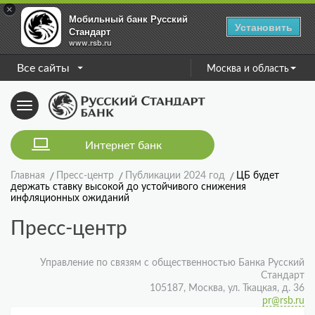
×
Мобильный банк Русский
Установить
Стандарт
www.rsb.ru
Все сайты
Москва и область
Toggle
navigation
Интернет банк
Главная
Пресс-центр
Публикации 2024 год
ЦБ будет
держать ставку высокой до устойчивого снижения
инфляционных ожиданий
Пресс-центр
Управление по связям с общественностью Банка Русский
Стандарт
105187, Москва, ул. Ткацкая, д. 36
pr@rsb.ru