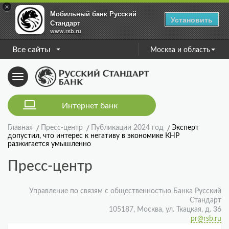
×
Мобильный банк Русский
Установить
Стандарт
www.rsb.ru
Все сайты
Москва и область
Toggle
navigation
Интернет банк
Главная
Пресс-центр
Публикации 2024 год
Эксперт
допустил, что интерес к негативу в экономике КНР
разжигается умышленно
Пресс-центр
Управление по связям с общественностью Банка Русский
Стандарт
105187, Москва, ул. Ткацкая, д. 36
pr@rsb.ru