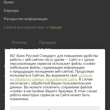
бумаг
Карьера
Раскрытие информации
Самый выгодный курс в
городе
$
83,00
/
89,00
АО «Банк Русский Стандарт» для повышения удобства
работы с веб-сайтом rsb.ru (далее — Сайт) и с целью
персонализации сервисов использует файлы «cookie»
€
95,00
/
101,00
(небольшие файлы, содержащие информацию
о предыдущих посещениях веб-сайтов). Продолжая
пользоваться Сайтом, Вы выражаете своё
согласие
Курс валют для безналичного обмена
на обработку данных пользователя Сайта
. В случае
несогласия с обработкой Ваших пользовательских
данных Вы можете отключить сохранение файлов
«cookie» в настройках Вашего браузера. В этом случае
Информация о процентных ставках по договорам банковского вклада
работа некоторых сервисов на Сайте может быть
с физическими лицами
ограничена.
© 2017 - 2026 АО «Банк Русский Стандарт». Универсальная лицензия