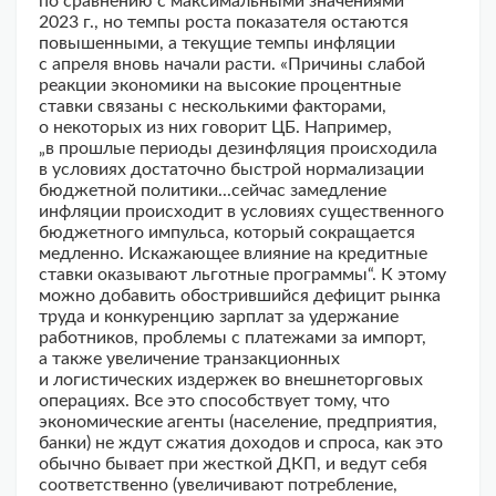
по сравнению с максимальными значениями
2023 г., но темпы роста показателя остаются
повышенными, а текущие темпы инфляции
с апреля вновь начали расти. «Причины слабой
реакции экономики на высокие процентные
ставки связаны с несколькими факторами,
о некоторых из них говорит ЦБ. Например,
„в прошлые периоды дезинфляция происходила
в условиях достаточно быстрой нормализации
бюджетной политики...сейчас замедление
инфляции происходит в условиях существенного
бюджетного импульса, который сокращается
медленно. Искажающее влияние на кредитные
ставки оказывают льготные программы“. К этому
можно добавить обострившийся дефицит рынка
труда и конкуренцию зарплат за удержание
работников, проблемы с платежами за импорт,
а также увеличение транзакционных
и логистических издержек во внешнеторговых
операциях. Все это способствует тому, что
экономические агенты (население, предприятия,
банки) не ждут сжатия доходов и спроса, как это
обычно бывает при жесткой ДКП, и ведут себя
соответственно (увеличивают потребление,