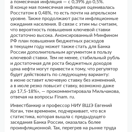
а помесячная инфляция — с 0,39% до 0,5%.
В конце мая помесячная инфляция оценивалась
Росстатом в 0,48%, то есть почти на апрельском
уровне. Также продолжают расти инфляционные
ожидания населения. В связи с этим мы считаем,
что вероятность повышения ключевой ставки
достаточно высока. Анонсированный Минфином
РФ план повышения бюджетных расходов
в текущем году может также стать для Банка
России дополнительным аргументом в пользу
ключевой ставки. Тем не менее, стабильный рубль
и достаточная для роста бюджетных доходов
цена нефти могут привести к тому, что регулятор
будет действовать по следующему варианту:
в июне оставит ключевую ставку без изменений,
а в июле резко повысит ставку, возможно даже
до 17,5-18%», — прокомментировала Мильчакова,
отвечая на вопросы Finam. ru.
Инвестбанкир и профессор НИУ ВШЭ Евгений
Коган, тем временем, подчеркивает, что вся
статистика, которая вышла с предыдущего
заседания Банка России, оказалась более
проинфляционной. Так, перегрев на рынке труда