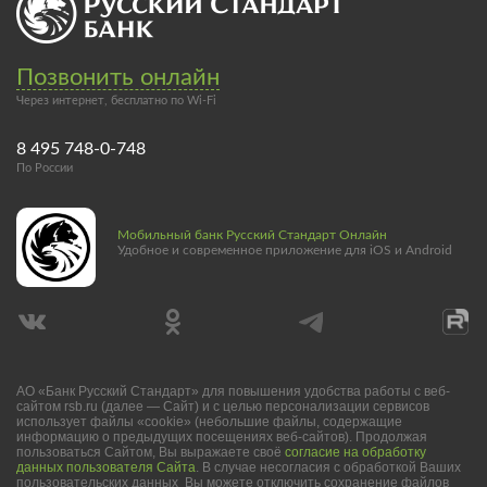
Позвонить онлайн
Через интернет, бесплатно по Wi-Fi
8 495 748-0-748
По России
Мобильный банк Русский Стандарт Онлайн
Удобное и современное приложение для iOS и Android
АО «Банк Русский Стандарт» для повышения удобства работы с веб-
сайтом rsb.ru (далее — Сайт) и с целью персонализации сервисов
использует файлы «cookie» (небольшие файлы, содержащие
информацию о предыдущих посещениях веб-сайтов). Продолжая
пользоваться Сайтом, Вы выражаете своё
согласие на обработку
данных пользователя Сайта
. В случае несогласия с обработкой Ваших
пользовательских данных Вы можете отключить сохранение файлов