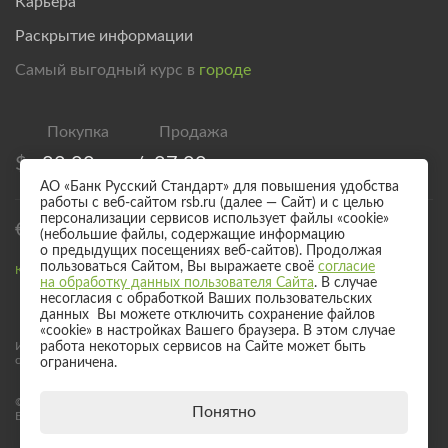
Карьера
Раскрытие информации
Самый выгодный курс в
городе
$
82,00
/
87,00
АО «Банк Русский Стандарт» для повышения удобства
работы с веб-сайтом rsb.ru (далее — Сайт) и с целью
персонализации сервисов использует файлы «cookie»
€
94,00
/
99,00
(небольшие файлы, содержащие информацию
о предыдущих посещениях веб-сайтов). Продолжая
пользоваться Сайтом, Вы выражаете своё
согласие
Курс валют для безналичного обмена
на обработку данных пользователя Сайта
. В случае
несогласия с обработкой Ваших пользовательских
данных Вы можете отключить сохранение файлов
«cookie» в настройках Вашего браузера. В этом случае
Информация о процентных ставках по договорам банковского вклада
работа некоторых сервисов на Сайте может быть
с физическими лицами
ограничена.
© 2017 - 2026 АО «Банк Русский Стандарт». Универсальная лицензия
Понятно
Банка России № 2289 выдана бессрочно 04 сентября 2024 года.