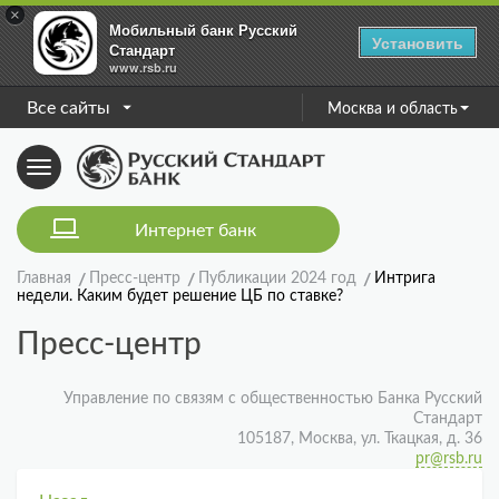
×
Мобильный банк Русский
Установить
Стандарт
www.rsb.ru
Все сайты
Москва и область
Toggle
navigation
Интернет банк
Главная
Пресс-центр
Публикации 2024 год
Интрига
недели. Каким будет решение ЦБ по ставке?
Пресс-центр
Управление по связям с общественностью Банка Русский
Стандарт
105187, Москва, ул. Ткацкая, д. 36
pr@rsb.ru