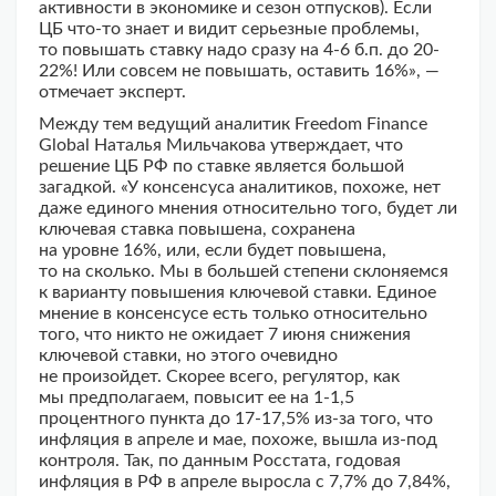
активности в экономике и сезон отпусков). Если
ЦБ что-то знает и видит серьезные проблемы,
то повышать ставку надо сразу на 4-6 б.п. до 20-
22%! Или совсем не повышать, оставить 16%», —
отмечает эксперт.
Между тем ведущий аналитик Freedom Finance
Global Наталья Мильчакова утверждает, что
решение ЦБ РФ по ставке является большой
загадкой. «У консенсуса аналитиков, похоже, нет
даже единого мнения относительно того, будет ли
ключевая ставка повышена, сохранена
на уровне 16%, или, если будет повышена,
то на сколько. Мы в большей степени склоняемся
к варианту повышения ключевой ставки. Единое
мнение в консенсусе есть только относительно
того, что никто не ожидает 7 июня снижения
ключевой ставки, но этого очевидно
не произойдет. Скорее всего, регулятор, как
мы предполагаем, повысит ее на 1-1,5
процентного пункта до 17-17,5% из-за того, что
инфляция в апреле и мае, похоже, вышла из-под
контроля. Так, по данным Росстата, годовая
инфляция в РФ в апреле выросла с 7,7% до 7,84%,