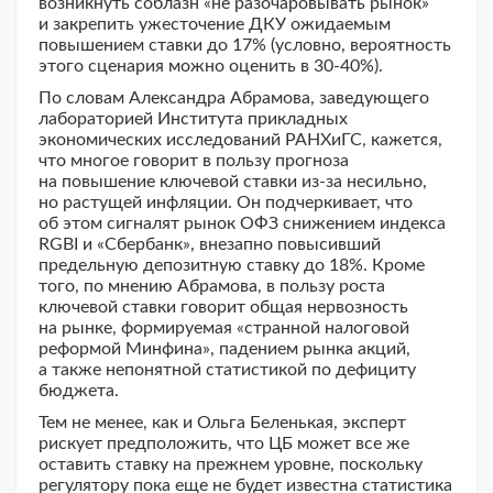
возникнуть соблазн «не разочаровывать рынок»
и закрепить ужесточение ДКУ ожидаемым
повышением ставки до 17% (условно, вероятность
этого сценария можно оценить в 30-40%).
По словам Александра Абрамова, заведующего
лабораторией Института прикладных
экономических исследований РАНХиГС, кажется,
что многое говорит в пользу прогноза
на повышение ключевой ставки из-за несильно,
но растущей инфляции. Он подчеркивает, что
об этом сигналят рынок ОФЗ снижением индекса
RGBI и «Сбербанк», внезапно повысивший
предельную депозитную ставку до 18%. Кроме
того, по мнению Абрамова, в пользу роста
ключевой ставки говорит общая нервозность
на рынке, формируемая «странной налоговой
реформой Минфина», падением рынка акций,
а также непонятной статистикой по дефициту
бюджета.
Тем не менее, как и Ольга Беленькая, эксперт
рискует предположить, что ЦБ может все же
оставить ставку на прежнем уровне, поскольку
регулятору пока еще не будет известна статистика