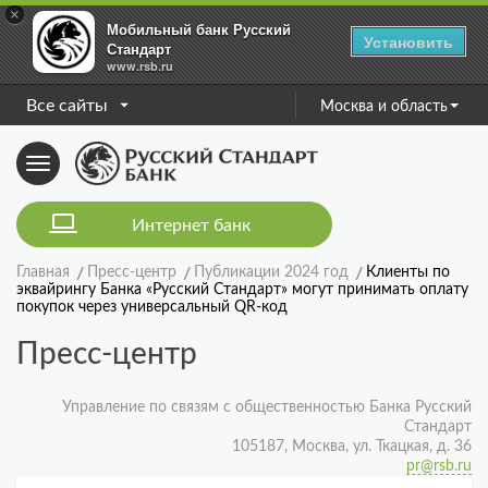
×
Мобильный банк Русский
Установить
Стандарт
www.rsb.ru
Все сайты
Москва и область
Toggle
navigation
Интернет банк
Главная
Пресс-центр
Публикации 2024 год
Клиенты по
эквайрингу Банка «Русский Стандарт» могут принимать оплату
покупок через универсальный QR-код
Пресс-центр
Управление по связям с общественностью Банка Русский
Стандарт
105187, Москва, ул. Ткацкая, д. 36
pr@rsb.ru