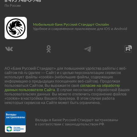
8 495 748-0-748
По России
Мобильный банк Русский Стандарт Онлайн
Удобное и современное приложение для iOS и Android
АО «Банк Русский Стандарт» для повышения удобства работы с веб-
сайтом rsb.ru (далее — Сайт) и с целью персонализации сервисов
использует файлы «cookie» (небольшие файлы, содержащие
информацию о предыдущих посещениях веб-сайтов). Продолжая
пользоваться Сайтом, Вы выражаете своё
согласие на обработку
данных пользователя Сайта
. В случае несогласия с обработкой Ваших
пользовательских данных Вы можете отключить сохранение файлов
«cookie» в настройках Вашего браузера. В этом случае работа
некоторых сервисов на Сайте может быть ограничена.
Вклады в Банке Русский Стандарт застрахованы
в соответствии с законодательством РФ