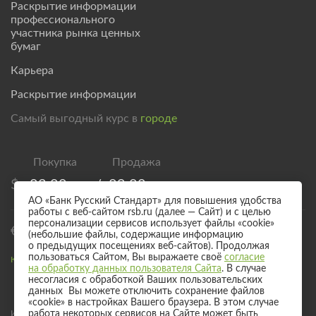
Раскрытие информации
профессионального
участника рынка ценных
бумаг
Карьера
Раскрытие информации
Самый выгодный курс в
городе
$
83,00
/
89,00
АО «Банк Русский Стандарт» для повышения удобства
работы с веб-сайтом rsb.ru (далее — Сайт) и с целью
персонализации сервисов использует файлы «cookie»
€
95,00
/
101,00
(небольшие файлы, содержащие информацию
о предыдущих посещениях веб-сайтов). Продолжая
пользоваться Сайтом, Вы выражаете своё
согласие
Курс валют для безналичного обмена
на обработку данных пользователя Сайта
. В случае
несогласия с обработкой Ваших пользовательских
данных Вы можете отключить сохранение файлов
«cookie» в настройках Вашего браузера. В этом случае
Информация о процентных ставках по договорам банковского вклада
работа некоторых сервисов на Сайте может быть