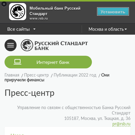
×
Мобильный банк Русский
Установить
Стандарт
www.rsb.ru
Все сайты
Москва и область
Toggle
navigation
Интернет банк
Главная
Пресс-центр
Публикации 2022 год
Они
приручили финансы
Пресс-центр
Управление по связям с общественностью Банка Русский
Стандарт
105187, Москва, ул. Ткацкая, д. 36
pr@rsb.ru