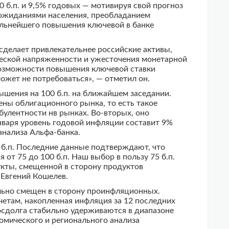
 б.п. и 9,5% годовых — мотивируя свой прогноз
ожиданиями населения, преобладанием
альнейшего повышения ключевой в банке
сделает привлекательнее российские активы,
ческой напряженности и ужесточения монетарной
возможности повышения ключевой ставки
ожет не потребоваться», — отметил он.
вышения на 100 б.п. на ближайшем заседании.
ены облигационного рынка, то есть такое
булентности нв рынках. Во-вторых, оно
нваря уровень годовой инфляции составит 9%
анализа Альфа-банка.
 б.п. Последние данные подтверждают, что
т 75 до 100 б.п. Наш выбор в пользу 75 б.п.
укты, смещенной в сторону продуктов
 Евгений Кошелев.
ильно смещен в сторону проинфляционных.
етам, накопленная инфляция за 12 последних
 госдолга стабильно удерживаются в диапазоне
номического и регионального анализа