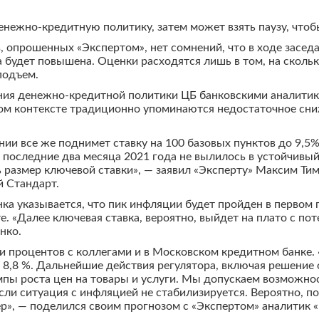
енежно-кредитную политику, затем может взять паузу, чтоб
, опрошенных «Экспертом», нет сомнений, что в ходе засед
а будет повышена. Оценки расходятся лишь в том, на скольк
подъем.
ения денежно-кредитной политики ЦБ банковскими аналити
ном контексте традиционно упоминаются недостаточное сни
нии все же поднимет ставку на 100 базовых пунктов до 9,5%
последние два месяца 2021 года не вылилось в устойчивый 
ь размер ключевой ставки», — заявил «Эксперту» Максим Т
й Стандарт.
нка указывается, что пик инфляции будет пройден в первом
. «Далее ключевая ставка, вероятно, выйдет на плато с п
нко.
 и процентов с коллегами и в Московском кредитном банке
т 8,8 %. Дальнейшие действия регулятора, включая решени
емпы роста цен на товары и услуги. Мы допускаем возможно
сли ситуация с инфляцией не стабилизируется. Вероятно, по
р», — поделился своим прогнозом с «Экспертом» аналитик 