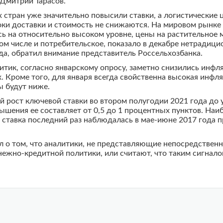
 Дмитрий Тарасов.
 стран уже значительно повысили ставки, а логистические
ки доставки и стоимость не снижаются. На мировом рынке
сь на относительно высоком уровне, цены на растительное
ом числе и потребительское, показало в декабре нетрадиц
ода, обратил внимание представитель Россельхозбанка.
литик, согласно январскому опросу, заметно снизились инф
х. Кроме того, для января всегда свойственна высокая инфл
пы будут ниже.
й рост ключевой ставки во втором полугодии 2021 года до у
ения ее составляет от 0,5 до 1 процентных пунктов. Наиб
я ставка последний раз наблюдалась в мае-июне 2017 года п
л о том, что аналитики, не представляющие непосредственн
ежно-кредитной политики, или считают, что таким сигнало