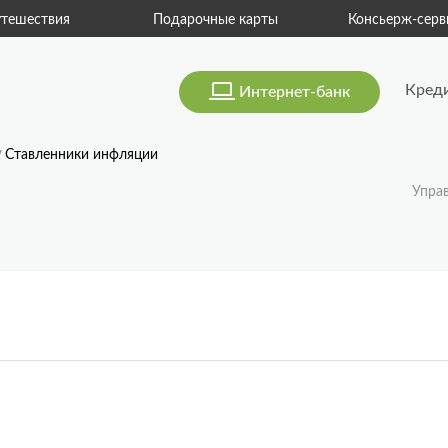
тешествия
Подарочные карты
Консьерж-серв
Кред
Интернет-банк
Ставленники инфляции
Упра