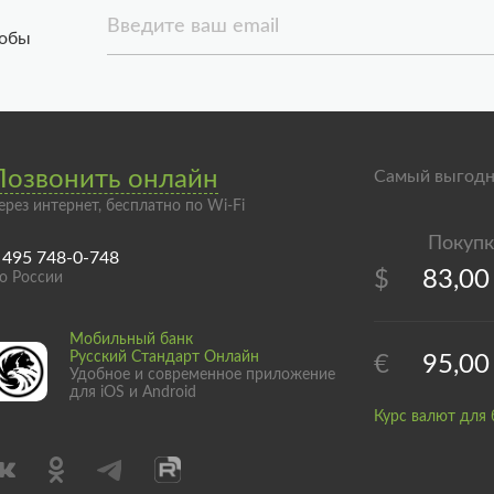
Введите ваш email
тобы
Позвонить онлайн
Самый выгодн
ерез интернет, бесплатно по Wi-Fi
 495 748-0-748
$
83,00
о России
Мобильный банк
Русский Стандарт Онлайн
€
95,00
Удобное и современное приложение
для iOS и Android
Курс валют для 