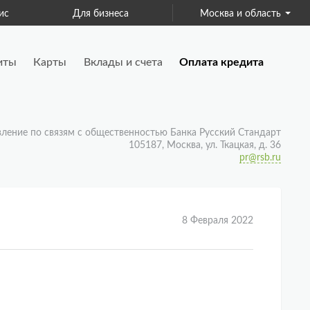
ис
Для бизнеса
Москва и область
Страхование
иты
Карты
Вклады и счета
Оплата кредита
вление по связям с общественностью Банка Русский Стандарт
105187, Москва, ул. Ткацкая, д. 36
pr@rsb.ru
8 Февраля 2022