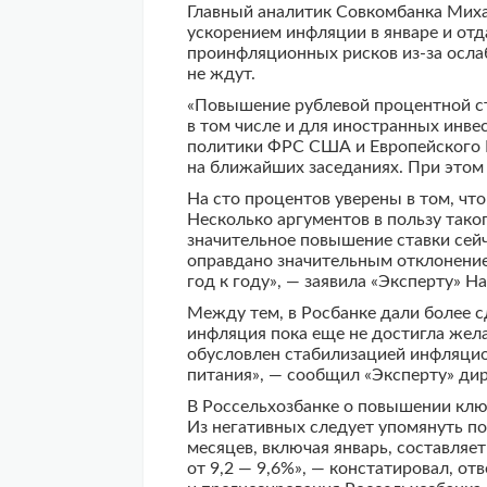
Главный аналитик Совкомбанка Михаи
ускорением инфляции в январе и о
проинфляционных рисков из-за осла
не ждут.
«Повышение рублевой процентной ст
в том числе и для иностранных инв
политики ФРС США и Европейского Ц
на ближайших заседаниях. При этом 
На сто процентов уверены в том, чт
Несколько аргументов в пользу тако
значительное повышение ставки сейч
оправдано значительным отклонение
год к году», — заявила «Эксперту» 
Между тем, в Росбанке дали более 
инфляция пока еще не достигла жела
обусловлен стабилизацией инфляцио
питания», — сообщил «Эксперту» ди
В Россельхозбанке о повышении клю
Из негативных следует упомянуть п
месяцев, включая январь, составляет
от 9,2 — 9,6%», — констатировал, о