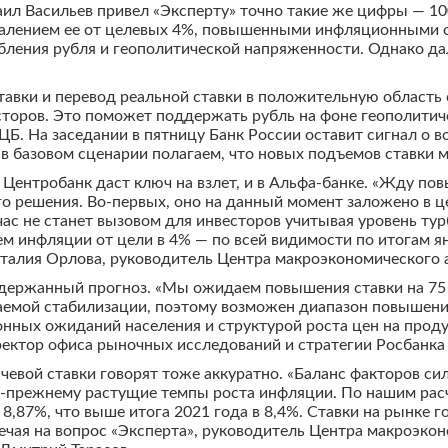
л Васильев привел «Эксперту» точно такие же цифры — 100
тдалением ее от целевых 4%, повышенными инфляционными 
бления рубля и геополитической напряженности. Однако д
авки и перевод реальной ставки в положительную область 
есторов. Это поможет поддержать рубль на фоне геополити
Б. На заседании в пятницу Банк России оставит сигнал о 
в базовом сценарии полагаем, что новых подъемов ставки м
о Центробанк даст ключ на взлет, и в Альфа-банке. «Жду по
го решения. Во-первых, оно на данный момент заложено в ц
ас не станет вызовом для инвесторов учитывая уровень тур
м инфляции от цели в 4% — по всей видимости по итогам я
Наталия Орлова, руководитель Центра макроэкономического 
сдержанный прогноз. «Мы ожидаем повышения ставки на 75
емой стабилизации, поэтому возможен диапазон повышения о
нных ожиданий населения и структурой роста цен на прод
ректор офиса рыночных исследований и стратегии Росбанка
чевой ставки говорят тоже аккуратно. «Баланс факторов с
о-прежнему растущие темпы роста инфляции. По нашим расч
 8,87%, что выше итога 2021 года в 8,4%. Ставки на рынке
твечая на вопрос «Эксперта», руководитель Центра макроэко