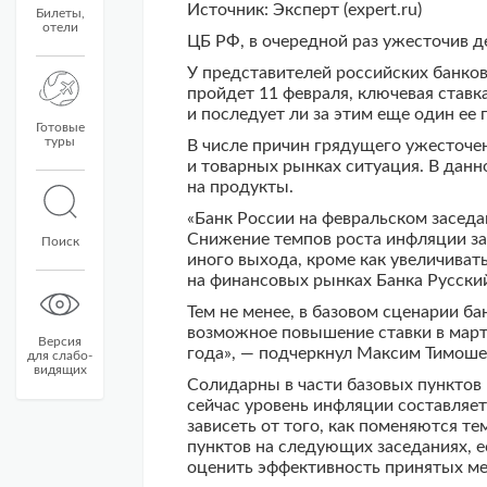
Источник: Эксперт (expert.ru)
Билеты,
отели
ЦБ РФ, в очередной раз ужесточив д
У представителей российских банков
пройдет 11 февраля, ключевая ставк
и последует ли за этим еще один ее 
Готовые
туры
В числе причин грядущего ужесточ
и товарных рынках ситуация. В дан
на продукты.
«Банк России на февральском заседа
Снижение темпов роста инфляции за 
Поиск
иного выхода, кроме как увеличиват
на финансовых рынках Банка Русски
Тем не менее, в базовом сценарии ба
возможное повышение ставки в марте
Версия
года», — подчеркнул Максим Тимоше
для слабо-
видящих
Солидарны в части базовых пунктов
сейчас уровень инфляции составляе
зависеть от того, как поменяются т
пунктов на следующих заседаниях, е
оценить эффективность принятых ме