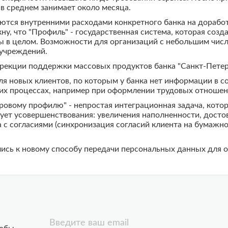
в среднем занимает около месяца.
тся внутренними расходами конкретного банка на доработк
ну, что "Профиль" - государственная система, которая со
мы в целом. Возможности для организаций с небольшим числ
учреждений.
екции поддержки массовых продуктов банка "Санкт-Петер
я новых клиентов, по которым у банка нет информации в со
их процессах, например при оформлении трудовых отношен
ровому профилю" - непростая интеграционная задача, кото
ует усовершенствования: увеличения наполненности, досто
та с согласиями (синхронизация согласий клиента на бумажн
лись к новому способу передачи персональных данных для 
Введите ваш email