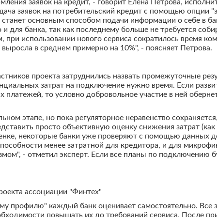
ления заявок на кредит, - говорит Елена Петрова, исполни
дача заявок на потребительский кредит с помощью опции "за
 станет основным способом подачи информации о себе в банк
о и для банка, так как последнему больше не требуется со
 при использовании нового сервиса сократилось время ком
 выросла в среднем примерно на 10%", - поясняет Петрова.
астников проекта затруднились назвать промежуточные рез
енциальных затрат на подключение нужно время. Если разви
 платежей, то условно добровольное участие в ней обернет
льном этапе, но пока регуляторное неравенство сохраняется
дставить просто объективную оценку снижения затрат (как
енке, некоторые банки уже проверяют с помощью данных до 
еспособности менее затратной для кредитора, и для микро
м", - отметил эксперт. Если все планы по подключению бу
оекта ассоциации "Финтех"
у профилю" каждый банк оценивает самостоятельно. Все з
бходимости повышать их до требований сервиса. После пр