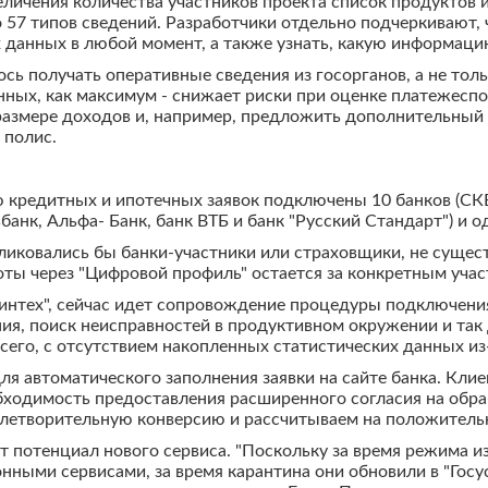
еличения количества участников проекта список продуктов и
57 типов сведений. Разработчики отдельно подчеркивают, 
х данных в любой момент, а также узнать, какую информаци
сь получать оперативные сведения из госорганов, а не толь
ных, как максимум - снижает риски при оценке платежеспо
размере доходов и, например, предложить дополнительный к
 полис.
 кредитных и ипотечных заявок подключены 10 банков (СКБ
банк, Альфа- Банк, банк ВТБ и банк "Русский Стандарт") и 
ликовались бы банки-участники или страховщики, не сущес
ты через "Цифровой профиль" остается за конкретным учас
интех", сейчас идет сопровождение процедуры подключения
ия, поиск неисправностей в продуктивном окружении и так
всего, с отсутствием накопленных статистических данных и
для автоматического заполнения заявки на сайте банка. Кли
ходимость предоставления расширенного согласия на обраб
влетворительную конверсию и рассчитываем на положитель
 потенциал нового сервиса. "Поскольку за время режима и
ными сервисами, за время карантина они обновили в "Госу