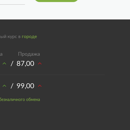
ый курс в
городе
/
87,00
/
99,00
безналичного обмена