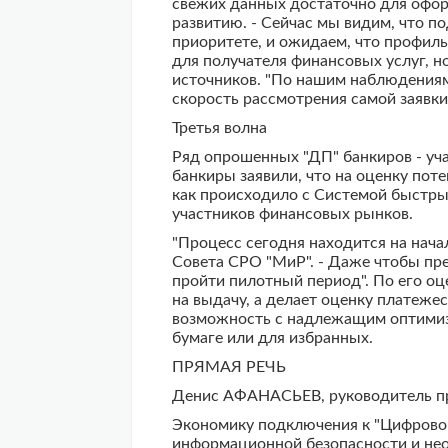
свежих данных достаточно для оформ
развитию. - Сейчас мы видим, что по
приоритете, и ожидаем, что профиль
для получателя финансовых услуг, н
источников. "По нашим наблюдениям,
скорость рассмотрения самой заявки
Третья волна
Ряд опрошенных "ДП" банкиров - уч
банкиры заявили, что на оценку пот
как происходило с Системой быстрых
участников финансовых рынков.
"Процесс сегодня находится на нача
Совета СРО "МиР". - Даже чтобы пре
пройти пилотный период". По его оц
на выдачу, а делает оценку платеж
возможность с надлежащим оптимизмо
бумаге или для избранных.
ПРЯМАЯ РЕЧЬ
Денис АФАНАСЬЕВ, руководитель пр
Экономику подключения к "Цифровом
информационной безопасности и нео