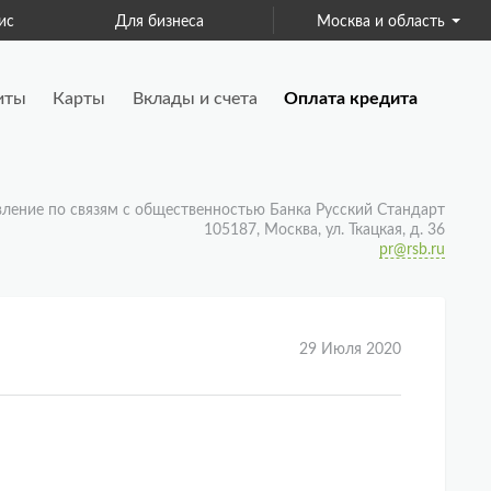
ис
Для бизнеса
Москва и область
Страхование
иты
Карты
Вклады и счета
Оплата кредита
вление по связям с общественностью Банка Русский Стандарт
105187, Москва, ул. Ткацкая, д. 36
pr@rsb.ru
29 Июля 2020