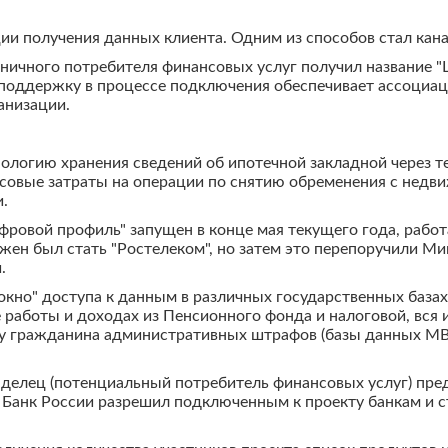
и получения данных клиента. Одним из способов стал канал
ничного потребителя финансовых услуг получил название "
поддержку в процессе подключения обеспечивает ассоциаци
анизации.
ологию хранения сведений об ипотечной закладной через т
нсовые затраты на операции по снятию обременения с недви
.
овой профиль" запущен в конце мая текущего года, работа
жен был стать "Ростелеком", но затем это перепоручили М
.
окно" доступа к данным в различных государственных базах,
е работы и доходах из Пенсионного фонда и налоговой, вся
е у гражданина административных штрафов (базы данных МВ
елец (потенциальный потребитель финансовых услуг) пред
а Банк России разрешил подключенным к проекту банкам и