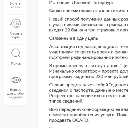
Источник: Деловой Петербург
Билеты,
отели
Банки присматриваются к оптимизаци
Новый способ получения данных роз
с участниками финансового рынка и 
входят 22 банка и три страховые орг
Готовые
туры
Связанные в одну цепь
Ассоциация год назад внедрила техн
участникам сократить время и фина
портфели рефинансирования ипотеки
Поиск
В промышленную эксплуатацию "Цифр
Изначально оператором проекта дол
программу выделено 230 млн рублей
Сервис представляет собой "единое 
Версия
сведения о паспорте, данные о мест
для слабо-
Росреестре, наличие или отсутстви
видящих
типов сведений.
Всю переданную информацию ее влад
в момент приобретения услуги. Пок
продавать ОСАГО.