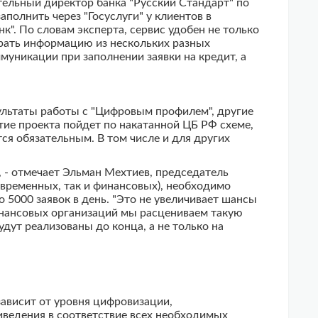
тельный директор банка "Русский Стандарт" по
полнить через "Госуслуги" у клиентов в
". По словам эксперта, сервис удобен не только
бирать информацию из нескольких разных
муникации при заполнении заявки на кредит, а
ультаты работы с "Цифровым профилем", другие
тие проекта пойдет по накатанной ЦБ РФ схеме,
ся обязательным. В том числе и для других
, - отмечает Эльман Мехтиев, председатель
 временных, так и финансовых), необходимо
5000 заявок в день. "Это не увеличивает шансы
финансовых организаций мы расцениваем такую
дут реализованы до конца, а не только на
ависит от уровня цифровизации,
иведения в соответствие всех необходимых