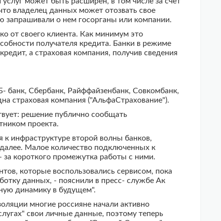
 услуг может быть расширен, в том числе за счет
что владелец данных может отозвать свое
ю запрашивали о нем госорганы или компании.
ко от своего клиента. Как минимум это
собности получателя кредита. Банки в режиме
редит, а страховая компания, получив сведения
- банк, Сбербанк, Райффайзенбанк, Совкомбанк,
одна страховая компания ("АльфаСтрахование").
твует: решение публично сообщать
тником проекта.
 к инфраструктуре второй волны банков,
 далее. Малое количество подключенных к
з- за короткого промежутка работы с ними.
ентов, которые воспользовались сервисом, пока
отку данных, - пояснили в пресс- службе Ак
ную динамику в будущем".
золяции многие россияне начали активно
слугах" свои личные данные, поэтому теперь