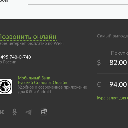
тобы
Позвонить онлайн
Самый выгодн
ерез интернет, бесплатно по Wi-Fi
 495 748-0-748
$
82,00
о России
Мобильный банк
Русский Стандарт Онлайн
€
94,00
Удобное и современное приложение
для iOS и Android
Курс валют для 