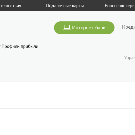
тешествия
Подарочные карты
Консьерж-серв
Кред
Интернет-банк
Профили прибыли
Упра