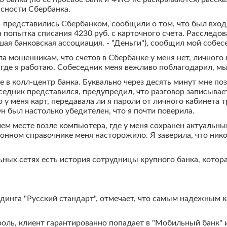
асности Сбербанка.
 - представились Сбербанком, сообщили о том, что был вход
попытка списания 4230 руб. с карточного счета. Расследо
ая банковская ассоциация. - "Деньги"), сообщил мой собес
ла мошенникам, что счетов в Сбербанке у меня нет, личного к
, где я работаю. Собеседник меня вежливо поблагодарил, мы
 в колл-центр банка. Буквально через десять минут мне поз
едник представился, предупредил, что разговор записывае
о у меня карт, передавала ли я пароли от личного кабинета 
 Он был настолько убедителен, что я почти поверила.
очем месте возле компьютера, где у меня сохранен актуальн
фонном справочнике меня насторожило. Я заверила, что нико
льных сетях есть история сотрудницы крупного банка, котор
динга "Русский стандарт", отмечает, что самым надежным к
роль, клиент гарантированно попадает в "Мобильный банк"