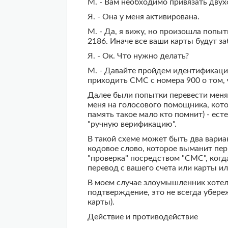
М. - Вам необходимо привязать дву
Я. - Она у меня активирована.
М. - Да, я вижу, но произошла попы
2186. Иначе все ваши карты будут з
Я. - Ок. Что нужно делать?
М. - Давайте пройдем идентификацию
приходить СМС с номера 900 о том,
Далее были попытки перевести меня
меня на голосового помощника, кото
память такое мало кто помнит) - ест
"ручную верификацию".
В такой схеме может быть два вариа
кодовое слово, которое выманит пер
"проверка" посредством "СМС", ког
перевод с вашего счета или карты и
В моем случае злоумышленник хотел
подтверждение, это не всегда убереж
карты).
Действие и противодействие