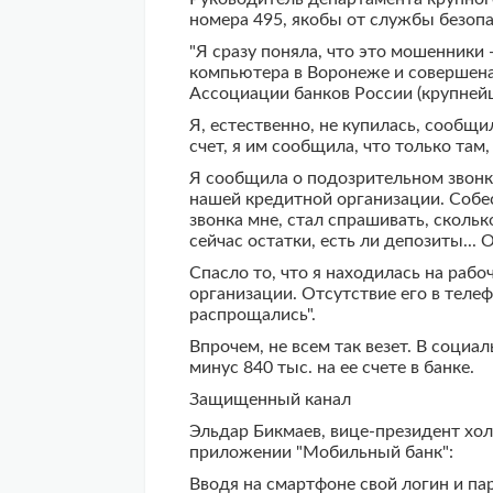
номера 495, якобы от службы безоп
"Я сразу поняла, что это мошенники
компьютера в Воронеже и совершена 
Ассоциации банков России (крупнейш
Я, естественно, не купилась, сообщи
счет, я им сообщила, что только там
Я сообщила о подозрительном звонке
нашей кредитной организации. Собес
звонка мне, стал спрашивать, скольк
сейчас остатки, есть ли депозиты...
Спасло то, что я находилась на раб
организации. Отсутствие его в теле
распрощались".
Впрочем, не всем так везет. В социа
минус 840 тыс. на ее счете в банке.
Защищенный канал
Эльдар Бикмаев, вице-президент хол
приложении "Мобильный банк":
Вводя на смартфоне свой логин и па