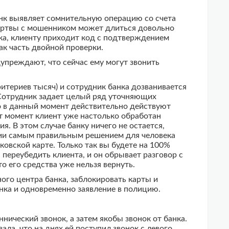
анк выявляет сомнительную операцию со счета
 жертвы с мошенником может длиться довольно
нка, клиенту приходит код с подтверждением
ак часть двойной проверки.
упреждают, что сейчас ему могут звонить
итериев тысяч) и сотрудник банка дозванивается
 Сотрудник задает целый ряд уточняющих
то в данный момент действительно действуют
от момент клиент уже настолько обработан
. В этом случае банку ничего не остается,
ации самым правильным решением для человека
ковской карте. Только так вы будете на 100%
 переубедить клиента, и он обрывает разговор с
о его средства уже нельзя вернуть.
ого центра банка, заблокировать карты и
анка и одновременно заявление в полицию.
нический звонок, а затем якобы звонок от банка.
ла, что на днях ей поступил звонок с левого