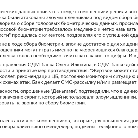
ических данных привела к тому, что мошенники решили во
анка были атакованы злоумышленниками под видом сбора б
ворила о сборе голосовых биометрических данных, просила
олосовой биометрии требовалось медленно и четко называт
сти" прощалась с клиентом, поздравляя его с успешной сд
е в ходе сбора биометрии, вполне достаточно для хищения
мошенники могут играть именно на укоренившихся благода
 слепка голоса необходимо зачитывать какие-то цифры. И в
я правления СДМ-банка Олега Илюхина, в СДМ-банке дейст
ти и принятие мер противодействия. "Жертвой может стать
 коллег, рекомендации ЦБ, постоянно мониторим ситуацию
х схемах атак. Банк делает СМС-рассылку и/или размещает
ности, опрошенные "Деньгами", подтвердили, что в данном
ет значение скрипт, который использовали злоумышленники
ровать на звонки по сбору биометрии.
плеск активности мошенников, которые для повышения дове
азговора клиентского менеджера, подмены телефонного номе