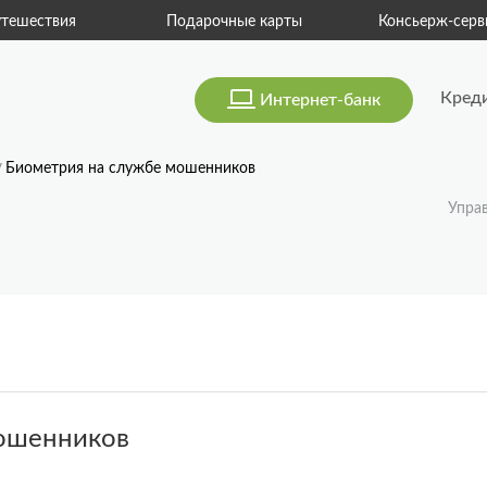
тешествия
Подарочные карты
Консьерж-серв
Кред
Интернет-банк
Биометрия на службе мошенников
Упра
мошенников