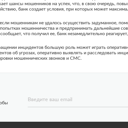
ет шансы мошенников на успех, что, в свою очередь, повыш
йствию, банк создает условия, при которых может максимал
 если мошенникам не удалось осуществить задуманное, по
 попытках мошенничества и предпринимать дальнейшие совм
сообщает, что получил ее, банк незамедлительно реагирует
щении инцидентов большую роль может играть оперативно
тов об угрозах, оперативно выявлять и расследовать инци
ировки мошеннических звонков и СМС.
Введите ваш email
тобы