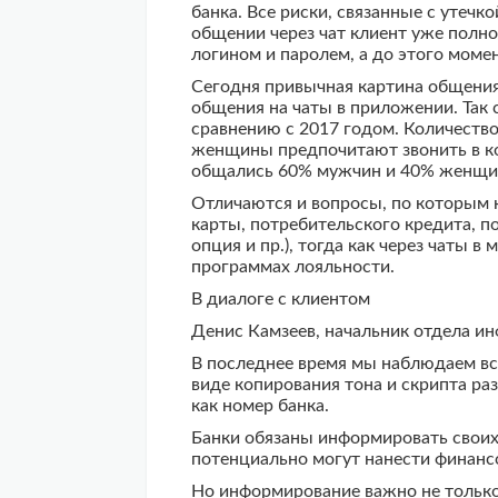
банка. Все риски, связанные с утечк
общении через чат клиент уже полно
логином и паролем, а до этого моме
Сегодня привычная картина общения 
общения на чаты в приложении. Так 
сравнению с 2017 годом. Количество
женщины предпочитают звонить в ко
общались 60% мужчин и 40% женщин,
Отличаются и вопросы, по которым к
карты, потребительского кредита, п
опция и пр.), тогда как через чаты
программах лояльности.
В диалоге с клиентом
Денис Камзеев, начальник отдела и
В последнее время мы наблюдаем вс
виде копирования тона и скрипта р
как номер банка.
Банки обязаны информировать своих 
потенциально могут нанести финанс
Но информирование важно не только