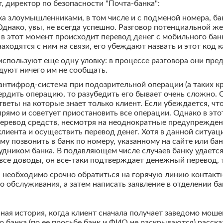
, директор по безопасности "Почта-банка":
нка злоумышленниками, в том числе и с подменой номера, б
 Однако, увы, не всегда успешно. Разговор потенциальной
о в этот момент происходит перевод денег с мобильного ба
ходятся с ним на связи, его убеждают назвать и этот код к
спользуют еще одну уловку: в процессе разговора они пред
дуют ничего им не сообщать.
 антифрод-система при подозрительной операции (а таких кр
ердить операцию, то разубедить его бывает очень сложно.
тветы на которые знает только клиент. Если убеждается, ч
прямо и советует приостановить все операции. Однако в эт
еревод средств, несмотря на неоднократные предупреждения
клиента и осуществить перевод денег. Хотя в данной ситу
му позвонить в банк по номеру, указанному на сайте или бан
рудником банка. В подавляющем числе случаев банку удается
все доводы, он все-таки подтверждает денежный перевод, т
и, необходимо срочно обратиться на горячую линию контактн
 обслуживания, а затем написать заявление в отделении б
ная история, когда клиент сначала получает заведомо мошен
банка (по ее просьбе банк и ФИО не раскрываются) рассказа