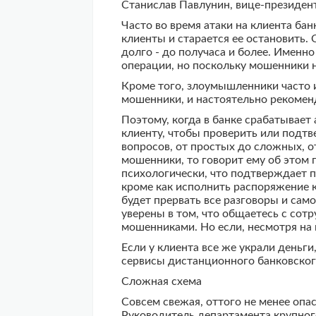
Станислав Павлунин, вице-президент
Часто во время атаки на клиента ба
клиенты и старается ее остановить.
долго - до получаса и более. Именн
операции, но поскольку мошенники на
Кроме того, злоумышленники часто и
мошенники, и настоятельно рекомен
Поэтому, когда в банке срабатывает
клиенту, чтобы проверить или подтв
вопросов, от простых до сложных, о
мошенники, то говорит ему об этом 
психологически, что подтверждает п
кроме как исполнить распоряжение 
будет прервать все разговоры и само
уверены в том, что общаетесь с сот
мошенниками. Но если, несмотря на 
Если у клиента все же украли деньг
сервисы дистанционного банковского
Сложная схема
Совсем свежая, оттого не менее опас
Руководитель департамента крупного 