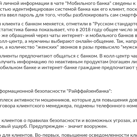
ой личной информации в чате "Мобильного банка" сведены к 
стью идентифицирован системой банка как его клиент, пос
нта ввел пароль для того, чтобы разблокировать сам смартф
клиента с банком меняется, отметили в "Русском стандарт
статистика банка показывает, что в 2018 году общее число 
 же обращений через чаты интернет- и мобильного банков 
лл-центр, а мужчины выбирают онлайн-общение. Так, напри
 а количество "женских" звонков в разы превысило "мужск
лиенты предпочитают общаться с банком. В колл-центр чащ
олучить информацию по неактивным продуктам (погашен ли 
 в мобильном банке и интернет-банке граждане предпочитают
нформационной безопасности "Райффайзенбанка":
плеск активности мошенников, которые для повышения дове
азговора клиентского менеджера, подмены телефонного номе
клиентов о правилах безопасности и возможных угрозах, а
овый ущерб. Предупрежден - значит вооружен.
 для клиентов. Во-первых, повышение осведомленности кли