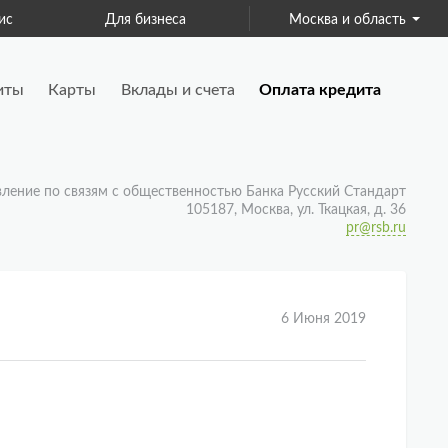
ис
Для бизнеса
Москва и область
Страхование
иты
Карты
Вклады и счета
Оплата кредита
вление по связям с общественностью Банка Русский Стандарт
105187, Москва, ул. Ткацкая, д. 36
pr@rsb.ru
6 Июня 2019