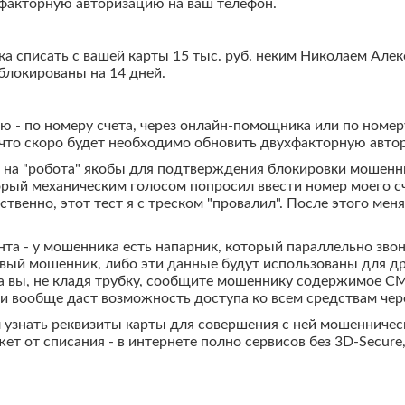
хфакторную авторизацию на ваш телефон.
тка списать с вашей карты 15 тыс. руб. неким Николаем Ал
аблокированы на 14 дней.
 - по номеру счета, через онлайн-помощника или по номер
 что скоро будет необходимо обновить двухфакторную авто
 на "робота" якобы для подтверждения блокировки мошенни
рый механическим голосом попросил ввести номер моего счет
ественно, этот тест я с треском "провалил". После этого ме
нта - у мошенника есть напарник, который параллельно зво
вый мошенник, либо эти данные будут использованы для др
да вы, не кладя трубку, сообщите мошеннику содержимое С
ли вообще даст возможность доступа ко всем средствам че
 узнать реквизиты карты для совершения с ней мошенническ
ет от списания - в интернете полно сервисов без 3D-Seсur