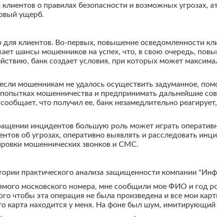
клиентов о правилах безопасности и возможных угрозах, а
овый ущерб.
 для клиентов. Во-первых, повышение осведомленности кли
ет шансы мошенников на успех, что, в свою очередь, повыш
йствию, банк создает условия, при которых может максимал
 если мошенникам не удалось осуществить задуманное, по
 попытках мошенничества и предпринимать дальнейшие совм
сообщает, что получил ее, банк незамедлительно реагирует
щении инцидентов большую роль может играть оперативно
тов об угрозах, оперативно выявлять и расследовать инци
ировки мошеннических звонков и СМС.
тории практического анализа защищенности компании "Ин
ямого московского номера, мне сообщили мое ФИО и год ро
ого чтобы эта операция не была произведена и все мои кар
то карта находится у меня. На фоне был шум, имитирующий