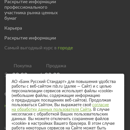
Раскрытие информации
профессионального
участника рынка ценных
бумаг
Карьера
Раскрытие информации
Самый выгодный курс в
городе
$
83,00
/
89,00
АО «Банк Русский Стандарт» для повышения удобства
работы с веб-сайтом rsb.ru (далее — Сайт) и с целью
персонализации сервисов использует файлы «cookie»
€
95,00
/
101,00
(небольшие файлы, содержащие информацию
о предыдущих посещениях веб-сайтов). Продолжая
пользоваться Сайтом, Вы выражаете своё
согласие
Курс валют для безналичного обмена
на обработку данных пользователя Сайта
. В случае
несогласия с обработкой Ваших пользовательских
данных Вы можете отключить сохранение файлов
«cookie» в настройках Вашего браузера. В этом случае
Информация о процентных ставках по договорам банковского вклада
работа некоторых сервисов на Сайте может быть