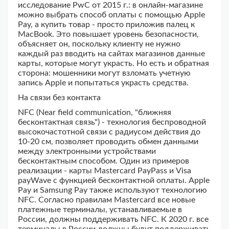
исследование PwC от 2015 г.: в онлайн-магазине
можно выбрать способ оплаты с помощью Apple
Pay, а купить товар - просто приложив палец к
MacBook. Это повышает уровень безопасности,
объясняет он, поскольку клиенту не нужно
каждый раз вводить на сайтах магазинов данные
карты, которые могут украсть. Но есть и обратная
сторона: мошенники могут взломать учетную
запись Apple и попытаться украсть средства.
На связи без контакта
NFC (Near field communication, "ближняя
бесконтактная связь") - технология беспроводной
высокочастотной связи с радиусом действия до
10-20 см, позволяет проводить обмен данными
между электронными устройствами
бесконтактным способом. Один из примеров
реализации - карты Mastercard PayPass и Visa
payWave с функцией бесконтактной оплаты. Apple
Pay и Samsung Pay также используют технологию
NFC. Согласно правилам Masterсard все новые
платежные терминалы, устанавливаемые в
России, должны поддерживать NFC. К 2020 г. все