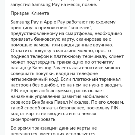
запустил Samsung Pay на месяц позже.
Призрак Клиента
Samsung Pay и Apple Pay работают по схожему
принципу: к приложению "кошелек",
предустановленному на смартфонах, необходимо
привязать банковскую карту, сканировав ее с
помощью камеры или введя данные вручную.
Оплатить покупку в магазине можно, просто
поднеся телефон к платежному терминалу, клиент
может подтвердить транзакцию по отпечатку
пальца (у Samsung Pay есть альтернатива: можно
совершать покупки, вводя на телефоне
четырехзначный код). Если платежный терминал
настроен без ошибок, то на нем не нужно вводить
PIN-код при любых суммах, рассказывает
начальник управления развития мобильных
сервисов Бинбанка Павел Михалев. По его словам,
такой способ оплаты безопаснее, поскольку PIN-
код от карты не вводится и его нельзя
скомпрометировать.
Во время транзакции данные карты не
передаются, вместо них используется