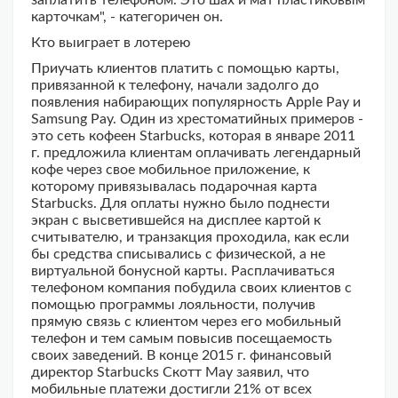
заплатить телефоном. Это шах и мат пластиковым
карточкам", - категоричен он.
Кто выиграет в лотерею
Приучать клиентов платить с помощью карты,
привязанной к телефону, начали задолго до
появления набирающих популярность Apple Pay и
Samsung Pay. Один из хрестоматийных примеров -
это сеть кофеен Starbucks, которая в январе 2011
г. предложила клиентам оплачивать легендарный
кофе через свое мобильное приложение, к
которому привязывалась подарочная карта
Starbucks. Для оплаты нужно было поднести
экран с высветившейся на дисплее картой к
считывателю, и транзакция проходила, как если
бы средства списывались с физической, а не
виртуальной бонусной карты. Расплачиваться
телефоном компания побудила своих клиентов с
помощью программы лояльности, получив
прямую связь с клиентом через его мобильный
телефон и тем самым повысив посещаемость
своих заведений. В конце 2015 г. финансовый
директор Starbucks Скотт Мау заявил, что
мобильные платежи достигли 21% от всех