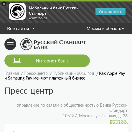
×
Мобильный банк Русский
Установить
Стандарт
www.rsb.ru
Все сайты
Москва и область
Toggle
navigation
Интернет банк
Главная
Пресс-центр
Публикации 2016 год
Как Apple Pay
и Samsung Pay меняют платежный бизнес
Пресс-центр
Управление по связям с общественностью Банка Русский
Стандарт
105187, Москва, ул. Ткацкая, д. 36
pr@rsb.ru