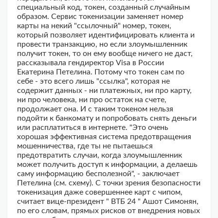
специальный код, токен, созданный случайным
образом. Сервис токенизации заменяет номер
карты на некий "ссылочный" номер, токен,
который позволяет идентифицировать клиента и
провести транзакцию, но если злоумышленник
получит токен, то он ему вообще ничего не даст,
рассказывала гендиректор Visa в России
Екатерина Петелина. Потому что токен сам по
себе - это всего лишь "ссылка", которая не
содержит данных - ни платежных, ни про карту,
ни про человека, ни про остаток на счете,
продолжает она. И с таким токеном нельзя
подойти к банкомату и попробовать снять деньги
или расплатиться в интернете. "Это очень
хорошая эффективная система предотвращения
мошенничества, где ты не пытаешься
предотвратить случаи, когда злоумышленник
может получить доступ к информации, а делаешь
саму информацию бесполезной", - заключает
Петелина (см. схему). С точки зрения безопасности
токенизация даже совершеннее карт с чипом,
считает вице-президент " ВТБ 24 " Ашот Симонян,
по его словам, прямых рисков от внедрения новых