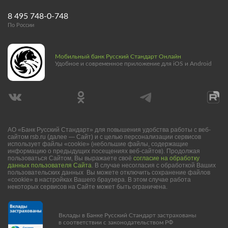
8 495 748-0-748
По России
Мобильный банк Русский Стандарт Онлайн
Удобное и современное приложение для iOS и Android
АО «Банк Русский Стандарт» для повышения удобства работы с веб-
сайтом rsb.ru (далее — Сайт) и с целью персонализации сервисов
использует файлы «cookie» (небольшие файлы, содержащие
информацию о предыдущих посещениях веб-сайтов). Продолжая
пользоваться Сайтом, Вы выражаете своё
согласие на обработку
данных пользователя Сайта
. В случае несогласия с обработкой Ваших
пользовательских данных Вы можете отключить сохранение файлов
«cookie» в настройках Вашего браузера. В этом случае работа
некоторых сервисов на Сайте может быть ограничена.
Вклады в Банке Русский Стандарт застрахованы
в соответствии с законодательством РФ