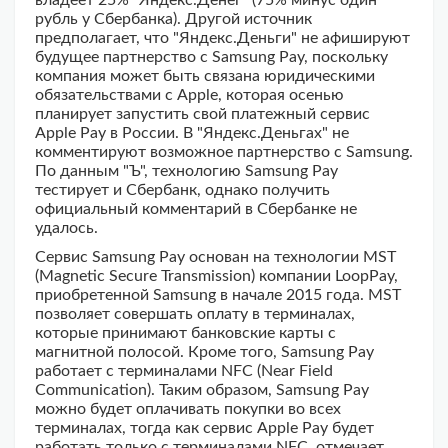
владеет 25% "Яндекс.Денег" (75% минус один
рубль у Сбербанка). Другой источник
предполагает, что "Яндекс.Деньги" не афишируют
будущее партнерство с Samsung Pay, поскольку
компания может быть связана юридическими
обязательствами с Apple, которая осенью
планирует запустить свой платежный сервис
Apple Pay в России. В "Яндекс.Деньгах" не
комментируют возможное партнерство с Samsung.
По данным "Ъ", технологию Samsung Pay
тестирует и Сбербанк, однако получить
официальный комментарий в Сбербанке не
удалось.
Сервис Samsung Pay основан на технологии MST
(Magnetic Secure Transmission) компании LoopPay,
приобретенной Samsung в начале 2015 года. MST
позволяет совершать оплату в терминалах,
которые принимают банковские карты с
магнитной полосой. Кроме того, Samsung Pay
работает с терминалами NFC (Near Field
Communication). Таким образом, Samsung Pay
можно будет оплачивать покупки во всех
терминалах, тогда как сервис Apple Pay будет
работать только с терминалами NFC, отмечает