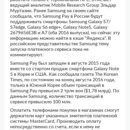
ведущий аналитик Mobile Research Group Эльдар
Муртазин. Ранее Samsung на своем сайте
сообщала, что Samsung Pay в России будут
поддерживать смартфоны Samsung Galaxy S7/
S7edge, Galaxy S6 edge+, Galaxy Note5, Galaxy
2679656E3B и A7 (оба 2016 выпуска), но сейчас эту
информацию можно найти в кэше "Яндекса". В
российском представительстве Samsung тему
запуска платежного сервиса пока не
комментируют.
Samsung Pay был запущен в августе 2015 года
вместе со стартом продаж смартфона Galaxy Note
5 в Корее и США. Как сообщала газета The Korean
Times, по состоянию на конец августа 2016 года,
только в Южной Корее объем трансакций в
Samsung Pay превысил 2 трлн вон ($1,78 млрд). По
данным Samsung, количество трансакций в
сервисе превысило 100 млн.
Оплатить телефонами покупки в магазинах смогут
держатели карт указанных эмитентов платежной
системы MasterCard. Производить оплату
непосредственно со счета, если к нему не