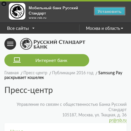
×
Мобильный банк Русский
Установить
Стандарт
www.rsb.ru
Все сайты
Москва и область
Toggle
navigation
Интернет банк
Главная
Пресс-центр
Публикации 2016 год
Samsung Pay
раскрывает кошелек
Пресс-центр
Управление по связям с общественностью Банка Русский
Стандарт
105187, Москва, ул. Ткацкая, д. 36
pr@rsb.ru