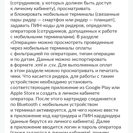
(сотрудников, у которых должен быть доступ
к личному кабинету), просматривать
и блокировать мобильные терминалы (связанные
пары ридер — смартфон или ридер — планшет),
задавать ПИН-коды для ридеров, определять
операторов (сотрудников, допущенных к работе
с мобильными терминалами). В разделе
«Операции» можно просмотреть проведенные
через мобильные терминалы оплаты
с фильтрацией по операторам, типам операции
и по датам. Данные можно экспортировать
в формате .xml и .csv. Для выполненных оплат
в этом разделе можно просматривать и печатать
чеки. Что касается ридера, для работы с таким
устройством необходимо установить
соответствующее приложение из Google Play или
Apple Store и создать в личном кабинете
оператора. После этого картридер соединяется
по Bluetooth с мобильным устройством
и терминал активируется, для чего нужно ввести
в приложение код картридера и ПИН кардридера
(данные берутся из личного кабинета). Далее
в приложение вводится логин и пароль оператора
(также задаются в личном кабинете), причем