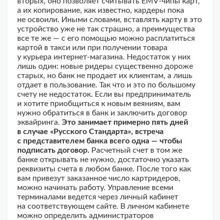
вторых, оно позволяет считывать EMV-чипы карт,
а их копирование, как известно, кардеры пока
не освоили. Иными словами, вставлять карту в это
устройство уже не так страшно, а преимущества
все те же — с его помощью можно расплатиться
картой в такси или при получении товара
у курьера интернет-магазина. Недостаток у них
лишь один: новые ридеры существенно дороже
старых, но банк не продает их клиентам, а лишь
отдает в пользование. Так что и это по большому
счету не недостаток. Если вы предприниматель
и хотите приобщиться к новым веяниям, вам
нужно обратиться в банк и заключить договор
эквайринга.
Это занимает примерно пять дней
в случае «Русского Стандарта», встреча
с представителем банка всего одна — чтобы
подписать договор.
Расчетный счет в том же
банке открывать не нужно, достаточно указать
реквизиты счета в любом банке. После того как
вам привезут заказанное число картридеров,
можно начинать работу. Управление всеми
терминалами ведется через личный кабинет
на соответствующем сайте. В личном кабинете
можно определить администраторов