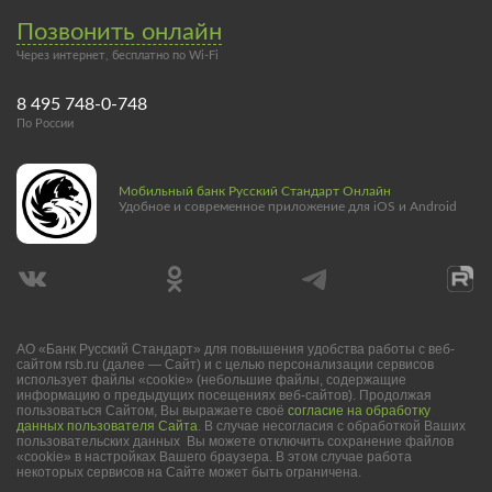
Позвонить онлайн
Через интернет, бесплатно по Wi-Fi
8 495 748-0-748
По России
Мобильный банк Русский Стандарт Онлайн
Удобное и современное приложение для iOS и Android
АО «Банк Русский Стандарт» для повышения удобства работы с веб-
сайтом rsb.ru (далее — Сайт) и с целью персонализации сервисов
использует файлы «cookie» (небольшие файлы, содержащие
информацию о предыдущих посещениях веб-сайтов). Продолжая
пользоваться Сайтом, Вы выражаете своё
согласие на обработку
данных пользователя Сайта
. В случае несогласия с обработкой Ваших
пользовательских данных Вы можете отключить сохранение файлов
«cookie» в настройках Вашего браузера. В этом случае работа
некоторых сервисов на Сайте может быть ограничена.