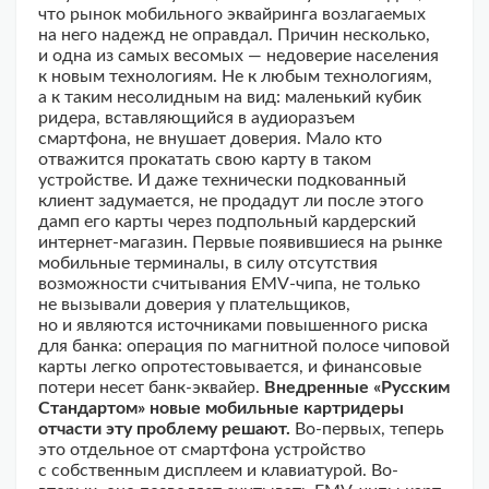
что рынок мобильного эквайринга возлагаемых
на него надежд не оправдал. Причин несколько,
и одна из самых весомых — недоверие населения
к новым технологиям. Не к любым технологиям,
а к таким несолидным на вид: маленький кубик
ридера, вставляющийся в аудиоразъем
смартфона, не внушает доверия. Мало кто
отважится прокатать свою карту в таком
устройстве. И даже технически подкованный
клиент задумается, не продадут ли после этого
дамп его карты через подпольный кардерский
интернет-магазин. Первые появившиеся на рынке
мобильные терминалы, в силу отсутствия
возможности считывания EMV-чипа, не только
не вызывали доверия у плательщиков,
но и являются источниками повышенного риска
для банка: операция по магнитной полосе чиповой
карты легко опротестовывается, и финансовые
потери несет банк-эквайер.
Внедренные «Русским
Стандартом» новые мобильные картридеры
отчасти эту проблему решают.
Во-первых, теперь
это отдельное от смартфона устройство
с собственным дисплеем и клавиатурой. Во-