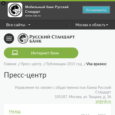
×
Мобильный банк Русский
Установить
Стандарт
www.rsb.ru
Все сайты
Москва и область
Toggle
navigation
Интернет банк
Главная
Пресс-центр
Публикации 2015 год
Visa вразнос
Пресс-центр
Управление по связям с общественностью Банка Русский
Стандарт
105187, Москва, ул. Ткацкая, д. 36
pr@rsb.ru
Назад