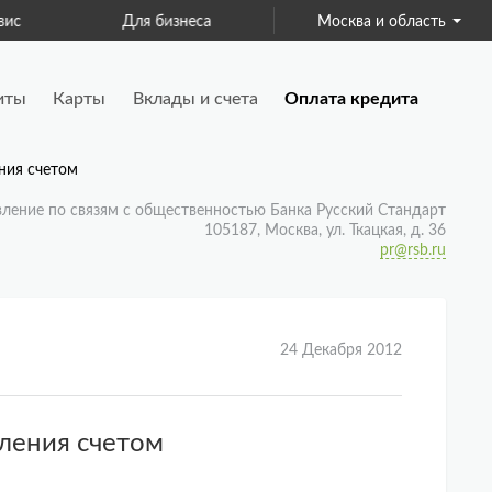
ис
Для бизнеса
Москва и область
Страхование
иты
Карты
Вклады и счета
Оплата кредита
ния счетом
вление по связям с общественностью Банка Русский Стандарт
105187, Москва, ул. Ткацкая, д. 36
pr@rsb.ru
24 Декабря 2012
вления счетом