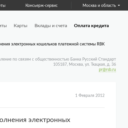
-сервис
Для бизнеса
Москва и область
Страхование
иты
Карты
Вклады и счета
Оплата кредита
олнения электронных кошельков платежной системы RBK
вление по связям с общественностью Банка Русский Стандарт
105187, Москва, ул. Ткацкая, д. 36
pr@rsb.ru
1 Февраля 2012
ополнения электронных