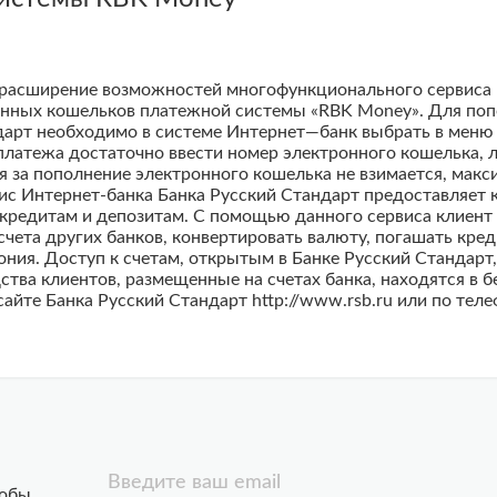
расширение возможностей многофункционального сервиса И
онных кошельков платежной системы «RBK Money». Для поп
дарт необходимо в системе Интернет—банк выбрать в меню
латежа достаточно ввести номер электронного кошелька, л
я за пополнение электронного кошелька не взимается, макс
с Интернет-банка Банка Русский Стандарт предоставляет 
кредитам и депозитам. С помощью данного сервиса клиент
чета других банков, конвертировать валюту, погашать креди
фония. Доступ к счетам, открытым в Банке Русский Стандар
ства клиентов, размещенные на счетах банка, находятся в
айте Банка Русский Стандарт http://www.rsb.ru или по те
Введите ваш email
тобы