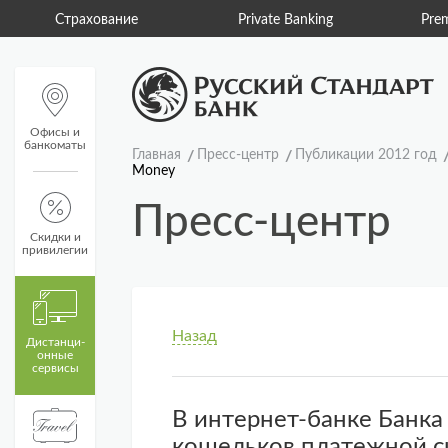
Private Banking
Premium Banking
Офисы и
банкоматы
Главная
Пресс-центр
Публикации 2012 год
Money
Пресс-центр
Скидки и
привилегии
Назад
Дистанци­
онные
сервисы
В интернет-банке Банка
кошельков платежной 