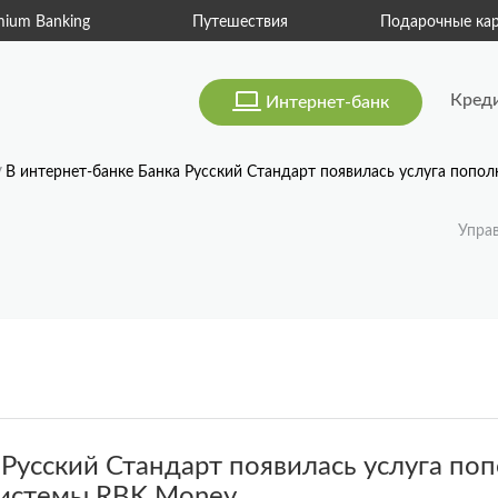
Путешествия
Подарочные карты
Консьерж
Кред
Интернет-банк
В интернет-банке Банка Русский Стандарт появилась услуга поп
Упра
 Русский Стандарт появилась услуга п
системы RBK Money