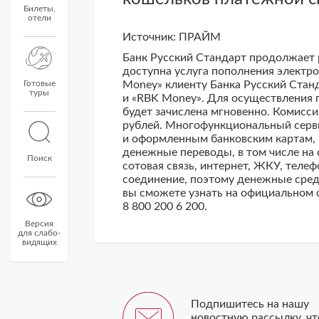
Билеты,
отели
Источник: ПРАЙМ
Банк Русский Стандарт продолжает 
доступна услуга пополнения электр
Готовые
Money» клиенту Банка Русский Стан
туры
и «RBK Money». Для осуществления п
будет зачислена мгновенно. Комисси
рублей. Многофункциональный серви
и оформленным банковским картам, 
денежные переводы, в том числе на с
Поиск
сотовая связь, интернет, ЖКУ, теле
соединение, поэтому денежные сред
вы сможете узнать на официальном с
8 800 200 6 200.
Версия
для слабо-
видящих
Подпишитесь на нашу
новостную рассылку, ч