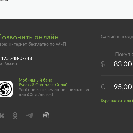
Позвонить онлайн
Самый выгодн
ерез интернет, бесплатно по Wi-Fi
 495 748-0-748
$
83,00
о России
Мобильный банк
Русский Стандарт Онлайн
€
95,00
Удобное и современное приложение
для iOS и Android
Курс валют для 