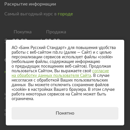
Раскрытие информации
Самый выгодный курс в
городе
$
83,00
/
89,00
АО «Банк Русский Стандарт» для повышения удобства
работы с веб-сайтом rsb.ru (далее — Сайт) и с целью
персонализации сервисов использует файлы «cookie»
€
95,00
/
101,00
(небольшие файлы, содержащие информацию
о предыдущих посещениях веб-сайтов). Продолжая
пользоваться Сайтом, Вы выражаете своё
согласие
Курс валют для безналичного обмена
на обработку данных пользователя Сайта
. В случае
несогласия с обработкой Ваших пользовательских
данных Вы можете отключить сохранение файлов
«cookie» в настройках Вашего браузера. В этом случае
работа некоторых сервисов на Сайте может быть
Информация о процентных ставках по договорам банковского вклада
с физическими лицами
ограничена.
© 2017 - 2026 АО «Банк Русский Стандарт». Универсальная лицензия
Понятно
Банка России № 2289 выдана бессрочно 04 сентября 2024 года.