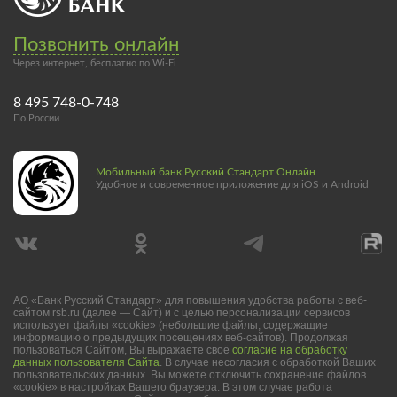
Позвонить онлайн
Через интернет, бесплатно по Wi-Fi
8 495 748-0-748
По России
Мобильный банк Русский Стандарт Онлайн
Удобное и современное приложение для iOS и Android
АО «Банк Русский Стандарт» для повышения удобства работы с веб-
сайтом rsb.ru (далее — Сайт) и с целью персонализации сервисов
использует файлы «cookie» (небольшие файлы, содержащие
информацию о предыдущих посещениях веб-сайтов). Продолжая
пользоваться Сайтом, Вы выражаете своё
согласие на обработку
данных пользователя Сайта
. В случае несогласия с обработкой Ваших
пользовательских данных Вы можете отключить сохранение файлов
«cookie» в настройках Вашего браузера. В этом случае работа