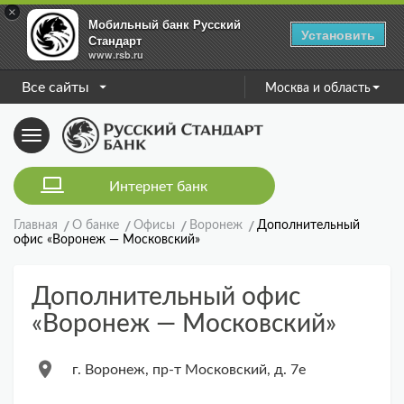
×
Мобильный банк Русский
Установить
Стандарт
www.rsb.ru
Все сайты
Москва и область
Toggle
navigation
Интернет банк
Главная
О банке
Офисы
Воронеж
Дополнительный
офис «Воронеж — Московский»
Дополнительный офис
«Воронеж — Московский»
г. Воронеж, пр-т Московский, д. 7е