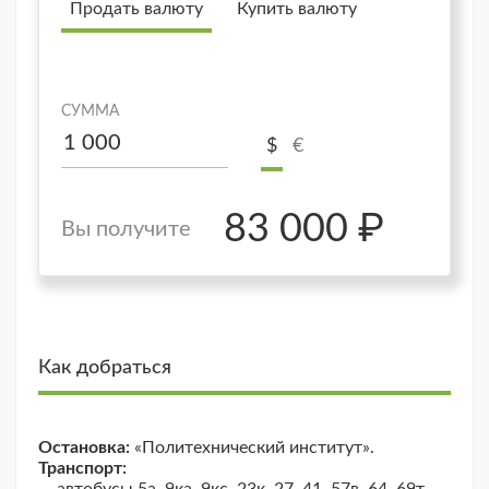
Продать валюту
Купить валюту
СУММА
$
€
83 000 ₽
Вы получите
Как добраться
Остановка:
«Политехнический институт».
Транспорт:
— автобусы 5а, 9ка, 9кс, 23к, 27, 41, 57в, 64, 69т,