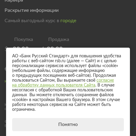
Карьера
Раскрытие информации
Самый выгодный курс в
городе
$
83,00
/
89,00
АО «Банк Русский Стандарт» для повышения удобства
работы с веб-сайтом rsb.ru (далее — Сайт) и с целью
персонализации сервисов использует файлы «cookie»
€
95,00
/
101,00
(небольшие файлы, содержащие информацию
о предыдущих посещениях веб-сайтов). Продолжая
пользоваться Сайтом, Вы выражаете своё
согласие
Курс валют для безналичного обмена
на обработку данных пользователя Сайта
. В случае
несогласия с обработкой Ваших пользовательских
данных Вы можете отключить сохранение файлов
«cookie» в настройках Вашего браузера. В этом случае
работа некоторых сервисов на Сайте может быть
Информация о процентных ставках по договорам банковского вклада
с физическими лицами
ограничена.
© 2017 - 2026 АО «Банк Русский Стандарт». Универсальная лицензия
Понятно
Банка России № 2289 выдана бессрочно 04 сентября 2024 года.