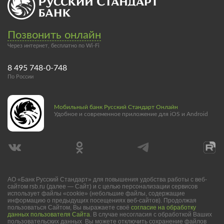
Позвонить онлайн
Через интернет, бесплатно по Wi-Fi
8 495 748-0-748
По России
Мобильный банк Русский Стандарт Онлайн
Удобное и современное приложение для iOS и Android
АО «Банк Русский Стандарт» для повышения удобства работы с веб-
сайтом rsb.ru (далее — Сайт) и с целью персонализации сервисов
использует файлы «cookie» (небольшие файлы, содержащие
информацию о предыдущих посещениях веб-сайтов). Продолжая
пользоваться Сайтом, Вы выражаете своё
согласие на обработку
данных пользователя Сайта
. В случае несогласия с обработкой Ваших
пользовательских данных Вы можете отключить сохранение файлов