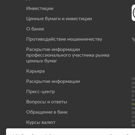
Инвестиции
Ценные бумаги и инвестиции
О банке
Противодействие мошенничеству
Раскрытие информации
профессионального участника рынка
ценных бумаг
Карьера
А
Раскрытие информации
р
п
(
Пресс-центр
о
п
Вопросы и ответы
н
н
Обращение в банк
д
«
р
Курсы валют
о
Investor Relation