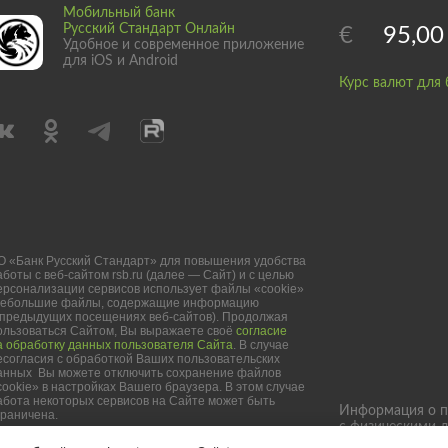
Мобильный банк
Русский Стандарт Онлайн
€
95,00
Удобное и современное приложение
для iOS и Android
Курс валют для 
О «Банк Русский Стандарт» для повышения удобства
аботы с веб-сайтом rsb.ru (далее — Сайт) и с целью
ерсонализации сервисов использует файлы «cookie»
небольшие файлы, содержащие информацию
 предыдущих посещениях веб-сайтов). Продолжая
ользоваться Сайтом, Вы выражаете своё
согласие
а обработку данных пользователя Сайта
. В случае
есогласия с обработкой Ваших пользовательских
анных Вы можете отключить сохранение файлов
cookie» в настройках Вашего браузера. В этом случае
абота некоторых сервисов на Сайте может быть
Информация о п
граничена.
с физическими 