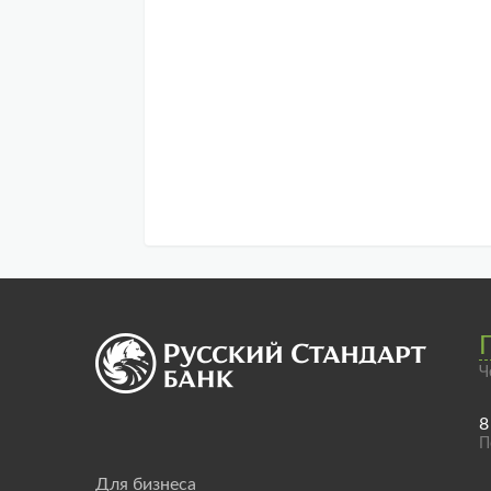
Ч
8
П
Для бизнеса