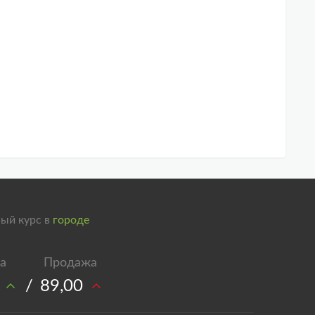
ый курс в
городе
/
89,00