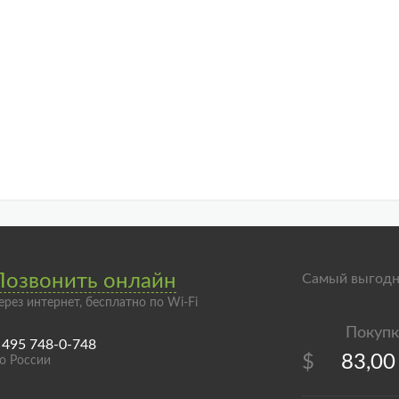
Позвонить онлайн
Самый выгодн
ерез интернет, бесплатно по Wi-Fi
 495 748-0-748
$
83,00
о России