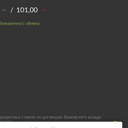
/
101,00
безналичного обмена
роцентных ставках по договорам банковского вклада
лицами