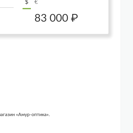
$
€
83 000 ₽
агазин «Амур-оптика».