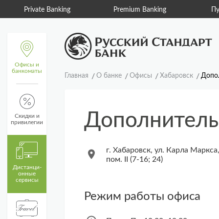
Private Banking
Premium Banking
Пу
Офисы и
банкоматы
Главная
О банке
Офисы
Хабаровск
Допо
Дополнитель
Скидки и
привилегии
г. Хабаровск, ул. Карла Маркса,
пом. II (7-16; 24)
Дистанци­
онные
сервисы
Режим работы офиса