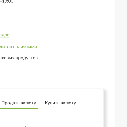
–19:00
адов
дитов наличными
аховых продуктов
Продать валюту
Купить валюту