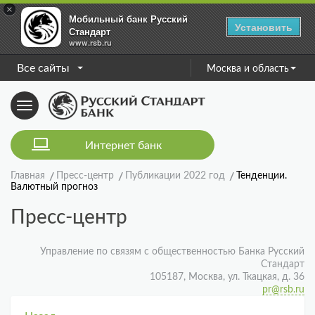
×
Мобильный банк Русский
Установить
Стандарт
www.rsb.ru
Все сайты
Москва и область
Toggle
navigation
Интернет банк
Главная
Пресс-центр
Публикации 2022 год
Тенденции.
Валютный прогноз
Пресс-центр
Управление по связям с общественностью Банка Русский
Стандарт
105187, Москва, ул. Ткацкая, д. 36
pr@rsb.ru