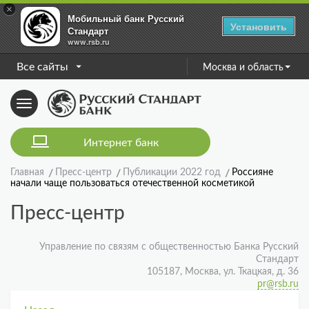
×
Мобильный банк Русский
Установить
Стандарт
www.rsb.ru
Все сайты
Москва и область
Toggle
navigation
Интернет банк
Главная
Пресс-центр
Публикации 2022 год
Россияне
начали чаще пользоваться отечественной косметикой
Пресс-центр
Управление по связям с общественностью Банка Русский
Стандарт
105187, Москва, ул. Ткацкая, д. 36
pr@rsb.ru