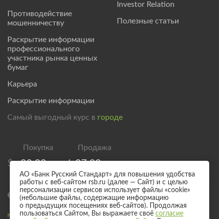
Investor Relation
Противодействие
Полезные статьи
мошенничеству
Раскрытие информации
профессионального
участника рынка ценных
бумаг
Карьера
Раскрытие информации
Самый выгодный курс в
городе
$
82,00
/
87,00
АО «Банк Русский Стандарт» для повышения удобства
работы с веб-сайтом rsb.ru (далее — Сайт) и с целью
персонализации сервисов использует файлы «cookie»
€
94,00
/
99,00
(небольшие файлы, содержащие информацию
о предыдущих посещениях веб-сайтов). Продолжая
пользоваться Сайтом, Вы выражаете своё
согласие
Курс валют для безналичного обмена