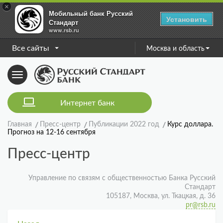
×
Мобильный банк Русский
Установить
Стандарт
www.rsb.ru
Все сайты
Москва и область
Toggle
navigation
Интернет банк
Главная
Пресс-центр
Публикации 2022 год
Курс доллара.
Прогноз на 12-16 сентября
Пресс-центр
Управление по связям с общественностью Банка Русский
Стандарт
105187, Москва, ул. Ткацкая, д. 36
pr@rsb.ru