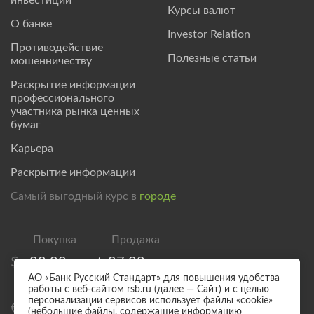
Курсы валют
О банке
Investor Relation
Противодействие
Полезные статьи
мошенничеству
Раскрытие информации
профессионального
участника рынка ценных
бумаг
Карьера
Раскрытие информации
Самый выгодный курс в
городе
$
82,00
/
87,00
АО «Банк Русский Стандарт» для повышения удобства
работы с веб-сайтом rsb.ru (далее — Сайт) и с целью
персонализации сервисов использует файлы «cookie»
€
94,00
/
99,00
(небольшие файлы, содержащие информацию