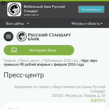
×
Мобильный банк Русский
Установить
Стандарт
www.rsb.ru
Все сайты
Москва и область
Toggle
navigation
Интернет банк
Главная
Пресс-центр
Публикации 2020 год
Курс евро
превысил 90 рублей впервые с февраля 2016 года
Пресс-центр
Управление по связям с общественностью Банка Русский
Стандарт
105187, Москва, ул. Ткацкая, д. 36
pr@rsb.ru