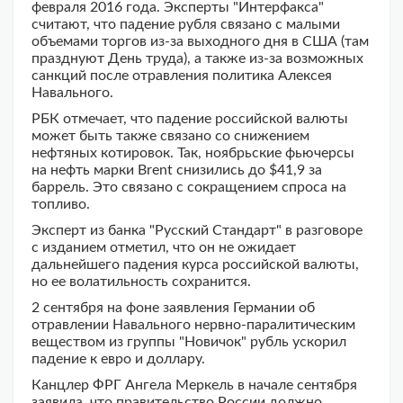
февраля 2016 года. Эксперты "Интерфакса"
считают, что падение рубля связано с малыми
объемами торгов из-за выходного дня в США (там
празднуют День труда), а также из-за возможных
санкций после отравления политика Алексея
Навального.
РБК отмечает, что падение российской валюты
может быть также связано со снижением
нефтяных котировок. Так, ноябрьские фьючерсы
на нефть марки Brent снизились до $41,9 за
баррель. Это связано с сокращением спроса на
топливо.
Эксперт из банка "Русский Стандарт" в разговоре
с изданием отметил, что он не ожидает
дальнейшего падения курса российской валюты,
но ее волатильность сохранится.
2 сентября на фоне заявления Германии об
отравлении Навального нервно-паралитическим
веществом из группы "Новичок" рубль ускорил
падение к евро и доллару.
Канцлер ФРГ Ангела Меркель в начале сентября
заявила, что правительство России должно