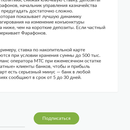
й политики, снижая ключевую ставку, депозиты
рафонов, начальник управления казначейства
к предугадать достаточно сложно.
 которая показывает лучшую динамику
еагирования на изменение конъюнктуры
а ниже, чем на короткие депозиты. Если частный
дчеркивает Фарафонов.
римеру, ставка по накопительной карте
ются при условии хранения суммы до 500 тыс.
баланс оператора МТС при ежемесячном остатке
платные» клиенты банков, чтобы и прибыль
арт есть серьезный минус — банк в любой
иях сообщают в срок от 5 до 30 дней.