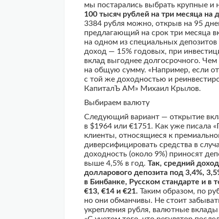
мы постарались выбрать крупные и 
100 тысяч рублей на три месяца на 
3384 рубля можно, открыв на 95 дне
предлагающий на срок три месяца вк
на одном из специальных депозитов 
доход — 15% годовых, при инвестиц
вклад выгоднее долгосрочного. Чем 
на общую сумму. «Например, если от
с той же доходностью и реинвестиро
КапиталЪ АМ» Михаил Крылов.
Выбираем валюту
Следующий вариант — открытие вкла
в $1964 или €1751. Как уже писала «
клиенты, относящиеся к премиальном
диверсифицировать средства в случ
доходность (около 9%) приносят деп
выше 4,5% в год.
Так, средний дохо
долларового депозита под 3,4%, 3,5
в Бинбанке, Русском стандарте и в 
€13, €14 и €21.
Таким образом, по ру
но они обманчивы. Не стоит забыват
укрепления рубля, валютные вклады 