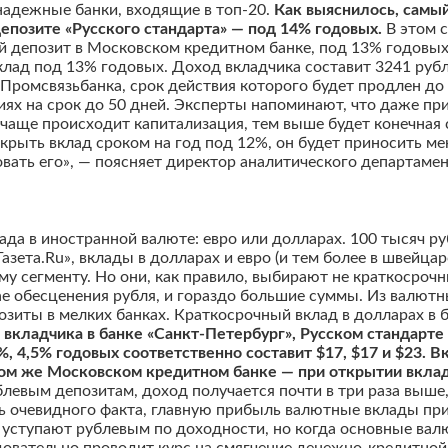
надежные банки, входящие в топ-20.
Как выяснилось, самы
депозите «Русского стандарта» — под 14% годовых.
В этом с
й депозит в Московском кредитном банке, под 13% годовых
лад под 13% годовых. Доход вкладчика составит 3241 рубл
Промсвязьбанка, срок действия которого будет продлен до
иях на срок до 50 дней. Эксперты напоминают, что даже пр
чаще происходит капитализация, тем выше будет конечная 
крыть вклад сроком на год под 12%, он будет приносить мен
вать его», — поясняет директор аналитического департамен
да в иностранной валюте: евро или долларах. 100 тысяч 
Газета.Ru», вклады в долларах и евро (и тем более в швейцар
у сегменту. Но они, как правило, выбирают не краткосроч
ае обесценения рубля, и гораздо большие суммы. Из валю
озиты в мелких банках. Краткосрочный вклад в долларах в 
д вкладчика в банке «Санкт-Петербург», Русском стандарт
%, 4,5% годовых соответственно составит $17, $17 и $23.
том же Московском кредитном банке — при открытии вклада
блевым депозитам, доход получается почти в три раза выш
ь очевидного факта, главную прибыль валютные вклады прин
уступают рублевым по доходности, но когда основные валю