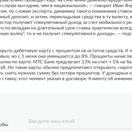
едовательно проводит курс на смягчение денежно-кредитно
 случае выгоднее, чем в национальной», — говорит Иван Фа
том, по словам эксперта, динамику такого понижения ставо
ный депозит, и затем, перекладывая средства в ту валюту,
вестор получает спекулятивный доход за счет мобильного р
то по вкладам на длительный срок ставка практически всегд
чную волну“, то и не получит спекулятивного дохода», — по
крыть дебетовую карту с процентом на остаток средств. К п
вых, но с 1 июня она уменьшится до 8%. Проценты начисля
купки по карте. МТС Банк предлагает 13% на счет + 1% на 
с. руб. Но такие карты обычно предпочитают открывать «зар
ть снять нужную сумму без потери процентов. У доходных к
тавку, этот момент указан в договоре. Клиенту об изменен
Введите ваш email
тобы