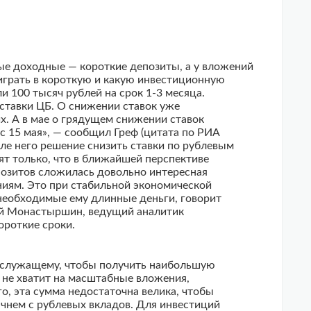
мые доходные — короткие депозиты, а у вложений
 играть в короткую и какую инвестиционную
ли 100 тысяч рублей на срок
1-3 месяца.
ставки ЦБ. О снижении ставок уже
их. А в мае о грядущем снижении ставок
 с 15 мая», — сообщил Греф (цитата по РИА
сле него решение снизить ставки по рублевым
ят только, что в ближайшей перспективе
епозитов сложилась довольно интересная
иям. Это при стабильной экономической
необходимые ему длинные деньги, говорит
рий Монастыршин, ведущий аналитик
ороткие сроки.
му служащему, чтобы получить наибольшую
 не хватит на масштабные вложения,
о, эта сумма недостаточна велика, чтобы
чнем с рублевых вкладов. Для инвестиций