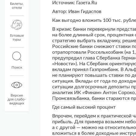
Источник: Газета.Ru
Билеты,
отели
Автор: Иван Гидаспов
Как выгодно вложить 100 тыс. рубле
В кризис банки перевернули предста
на более длинный срок, процентная 
Готовые
туры
стратегию выбрать вкладчику, решив
Российские банки снижают ставки п
отрапортовали Россельхозбанк (на 1,
предупредил глава Сбербанка Герман
«Новости»). На Сбербанк ориентирую
Поиск
вкладам принял Газпромбанк. В Альф
не планируют повышать ставки по де
ситуация. Вклады от года по доход
ситуации долгосрочные депозиты пр
аналитик ИК «Финам» Антон Сороко,
Версия
Промсвязьбанка, банки стараются п
для слабо-
видящих
Где самый высокий процент
Впрочем, перейдем к практической 
прибыль. Для примера возьмем небол
а с другой — можно на относительно
вложиться в более доходные инстру