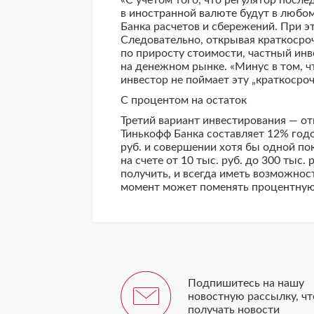
«С учетом того, что регулятор посл
в иностранной валюте будут в любом
Банка расчетов и сбережений. При э
Следовательно, открывая краткосроч
по приросту стоимости, частный ин
на денежном рынке. «Минус в том, ч
инвестор не поймает эту „краткосро
С процентом на остаток
Третий вариант инвестирования — от
Тинькофф Банка составляет 12% годо
руб. и совершении хотя бы одной по
на счете от 10 тыс. руб. до 300 ты
получить, и всегда иметь возможнос
момент может поменять процентную с
Подпишитесь на нашу
новостную рассылку, ч
получать новости