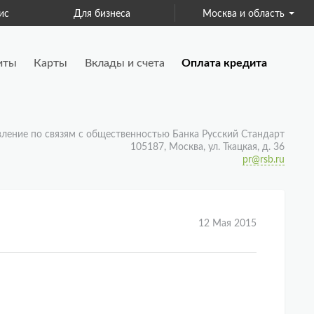
ис
Для бизнеса
Москва и область
Страхование
иты
Карты
Вклады и счета
Оплата кредита
вление по связям с общественностью Банка Русский Стандарт
105187, Москва, ул. Ткацкая, д. 36
pr@rsb.ru
12 Мая 2015