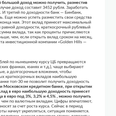
й большой доход можно получить, разместив
лучае доход составит 3452 рубля. Заработать
. И третий по доходности банк — Бинбанк,
ь. Еще можно успеть разместить свои средства
 конца мая. Этот вклад принесет максимальный
и равной доходности, краткосрочный рублевый
сумма вклада, так как проценты причисляются
ьше, чем, если открыть вклад сроком на месяц,
та инвестиционной компании «Golden Hills —
рублей по нынешнему курсу ЦБ превращаются
ских франках, юанях и т.д.), чаще выбирают
ные, а долгосрочные вложения, чтобы
тных краткосрочных вкладов наибольшую
банке топ-30 не позволит получить доходность
е и Московском кредитном банке, при открытии
 Вклад в евро наибольшую доходность принесет
 в евро под 3%, 3,2% и 4,5% , можно получить
е, чем по валютным вкладам. Цифры впечатляют,
осят за счет роста курса. Сейчас в период
ты начнут укрепляться, ситуация поменяется.