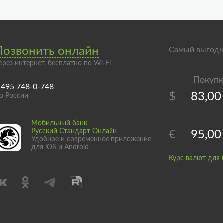
Позвонить онлайн
Самый выгодн
ерез интернет, бесплатно по Wi-Fi
 495 748-0-748
$
83,00
о России
Мобильный банк
Русский Стандарт Онлайн
€
95,00
Удобное и современное приложение
для iOS и Android
Курс валют для 