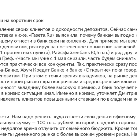
й на короткий срок
вления своих клиентов о доходности депозитов. Сейчас са
ставка ниже. «Газета.Ru» выяснила, почему банкам выгодно
шему отнести в банк свои накопления. Для примера мы взя
о депозитам, реагируя на постепенное понижение ключевой 
1 процентных пункта), Райффайзенбанк (0,5 п.п.) и ряд друг
 Греф. «Часть мы уже с 1 мая снизили, часть будем снижать
тся практически все конкуренты. Так, практически сразу по
а-Банке, Хоум Кредит Банке и банке «Открытие» пока говор
позитам. При этом с точки зрения вкладчиков, на рынке д
ности проигрывают краткосрочным и среднесрочным вложен
иносят вкладчику более высокую премию, а банк получает 
 в кризис ситуация иная. Именно в кризис, уточняет Дмит
ривлекать клиентов повышенными ставками по вкладам на к
части. Нам надо решить, куда отнести свои деньги офисно
ьшую сумму — 100 тыс. рублей, которой, с одной стороны,
 недолгое время отлучить от семейного бюджета. Кроме тог
менты денежного рынка с более высоким уровнем риска. На