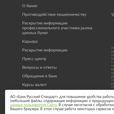
О банке
Противодействие мошенничеству
Раскрытие информации
профессионального участника рынка
ценных бумаг
Карьера
А
Раскрытие информации
р
п
(
Пресс-центр
о
п
Вопросы и ответы
н
н
Обращение в банк
д
«
р
Курсы валют
о
Investor Relation
АО «Банк Русский Стандарт» для повышения удобства работы с
(небольшие файлы, содержащие информацию о предыдущих п
Полезные статьи
данных пользователя Сайта
. В случае несогласия с обработ
Вашего браузера. В этом случае работа некоторых сервисов 