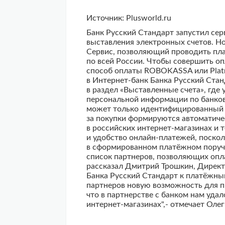
Источник: Plusworld.ru
Банк Русский Стандарт запустил сер
выставления электронных счетов. Н
Сервис, позволяющий проводить плат
по всей России. Чтобы совершить оп
способ оплаты ROBOKASSA или Platro
в Интернет-банк Банка Русский Стан
в раздел «Выставленные счета», где
персональной информации по банковс
может только идентифицированный в
за покупки формируются автоматиче
в российских интернет-магазинах и т
и удобство онлайн-платежей, поскол
в сформированном платёжном поруч
список партнеров, позволяющих оплач
рассказал Дмитрий Трошкин, Директ
Банка Русский Стандарт к платёжн
партнеров новую возможность для п
что в партнерстве с банком нам уда
интернет-магазинах",- отмечает Ол