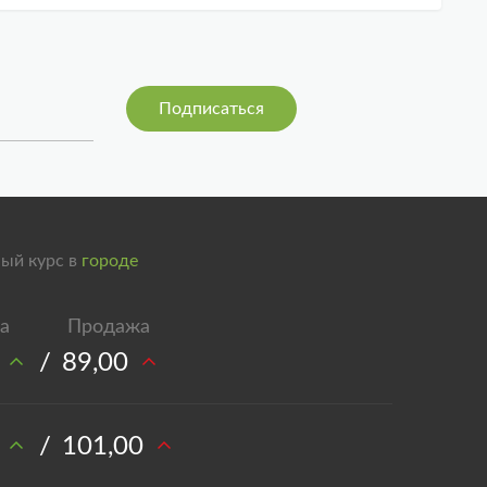
ый курс в
городе
/
89,00
/
101,00