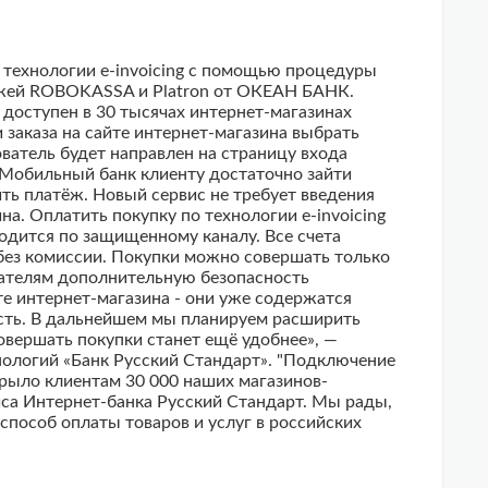
о технологии e-invoicing с помощью процедуры
тежей ROBOKASSA и Platron от ОКЕАН БАНК.
доступен в 30 тысячах интернет-магазинах
 заказа на сайте интернет-магазина выбрать
ователь будет направлен на страницу входа
 Мобильный банк клиенту достаточно зайти
ить платёж. Новый сервис не требует введения
а. Оплатить покупку по технологии e-invoicing
одится по защищенному каналу. Все счета
без комиссии. Покупки можно совершать только
зователям дополнительную безопасность
те интернет-магазина - они уже содержатся
сть. В дальнейшем мы планируем расширить
совершать покупки станет ещё удобнее», —
нологий «Банк Русский Стандарт». "Подключение
ыло клиентам 30 000 наших магазинов-
са Интернет-банка Русский Стандарт. Мы рады,
способ оплаты товаров и услуг в российских