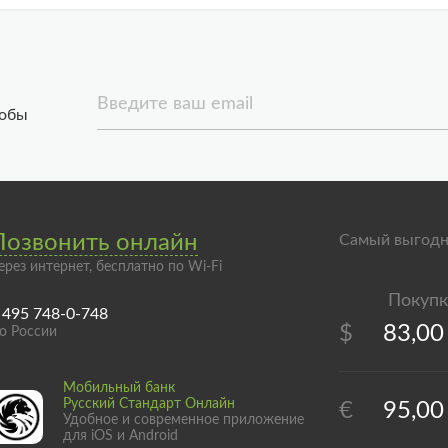
Введите ваш email
тобы
Позвонить онлайн
Самый выгодн
ерез интернет, бесплатно по Wi-Fi
 495 748-0-748
$
83,00
о России
Мобильный банк
Русский Стандарт Онлайн
€
95,00
Удобное и современное приложение
для iOS и Android