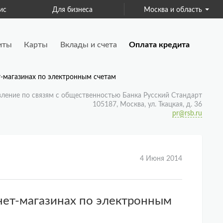
ис
Для бизнеса
Москва и область
Страхование
иты
Карты
Вклады и счета
Оплата кредита
т-магазинах по электронным счетам
вление по связям с общественностью Банка Русский Стандарт
105187, Москва, ул. Ткацкая, д. 36
pr@rsb.ru
4 Июня 2014
рнет-магазинах по электронным