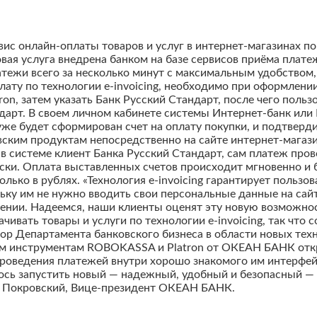
вис онлайн-оплаты товаров и услуг в интернет-магазинах п
овая услуга внедрена банком на базе сервисов приёма пла
ежи всего за несколько минут с максимальным удобством, 
лату по технологии e-invoicing, необходимо при оформлении
n, затем указать Банк Русский Стандарт, после чего польз
дарт. В своем личном кабинете системы Интернет-банк или
 уже будет сформирован счет на оплату покупки, и подтверд
ким продуктам непосредственно на сайте интернет-магазин
 системе клиент Банка Русский Стандарт, сам платеж пров
ски. Оплата выставленных счетов происходит мгновенно и 
олько в рублях. «Технология e-invoicing гарантирует поль
ьку им не нужно вводить свои персональные данные на сай
ении. Надеемся, наши клиенты оценят эту новую возможно
ивать товары и услуги по технологии e-invoicing, так что 
ор Департамента банковского бизнеса в области новых тех
ым инструментам ROBOKASSA и Platron от ОКЕАН БАНК откр
роведения платежей внутри хорошо знакомого им интерфей
лось запустить новый — надежный, удобный и безопасный — 
ег Покровский, Вице-президент ОКЕАН БАНК.