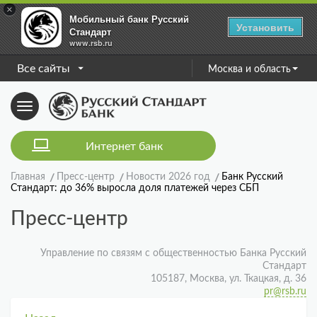
×
Мобильный банк Русский
Установить
Стандарт
www.rsb.ru
Все сайты
Москва и область
Toggle
navigation
Интернет банк
Главная
Пресс-центр
Новости 2026 год
Банк Русский
Стандарт: до 36% выросла доля платежей через СБП
Пресс-центр
Управление по связям с общественностью Банка Русский
Стандарт
105187, Москва, ул. Ткацкая, д. 36
pr@rsb.ru