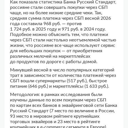
Как показала статистика Банка Русский Стандарт,
россияне стали совершать покупки через СБП
чаще, но на более низкие средние чеки. Так,
средняя сумма платежа через СБП весной 2026
года составила 968 руб. — против
1 724 руб. в 2025 году и 971 руб. в 2024 году.
Подобное можно объяснить тем, что платежи
через СБП стали настолько неотъемлемой частью
жизни, что россияне все чаще используют сервис
для небольших покупок — от приобретения
различных мелочей на маркетплейсах
до продуктов по дороге с работы домой.
Минувшей весной в число популярных категорий
трат в зависимости от количества платежей через
СБП вошли супермаркеты (517 руб.), быстрое
питание (646 руб.) и маркетплейсы (1 633 руб.).
Методология: в рамках исследования были
изучены данные по всем покупкам через СБП
по картам всех банков в эквайринговой сети Банка
Русский Стандарт (7 место по величине в России,
93 место в мировом рейтинге крупнейших
торговых эквайеров и 23 место в рейтинге
крупнейших в e-commerce сегменте в Европе)