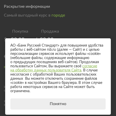
Раскрытие информации
Самый выгодный курс в
городе
$
83,00
/
89,00
АО «Банк Русский Стандарт» для повышения удобства
работы с веб-сайтом rsb.ru (далее — Сайт) и с целью
персонализации сервисов использует файлы «cookie»
€
95,00
/
101,00
(небольшие файлы, содержащие информацию
о предыдущих посещениях веб-сайтов). Продолжая
пользоваться Сайтом, Вы выражаете своё
согласие
Курс валют для безналичного обмена
на обработку данных пользователя Сайта
. В случае
несогласия с обработкой Ваших пользовательских
данных Вы можете отключить сохранение файлов
«cookie» в настройках Вашего браузера. В этом случае
Информация о процентных ставках по договорам банковского вклада
работа некоторых сервисов на Сайте может быть
с физическими лицами
ограничена.
© 2017 - 2026 АО «Банк Русский Стандарт». Универсальная лицензия
Понятно
Банка России № 2289 выдана бессрочно 04 сентября 2024 года.