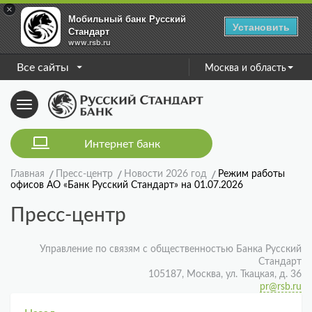
×
Мобильный банк Русский
Установить
Стандарт
www.rsb.ru
Все сайты
Москва и область
Toggle
navigation
Интернет банк
Главная
Пресс-центр
Новости 2026 год
Режим работы
офисов АО «Банк Русский Стандарт» на 01.07.2026
Пресс-центр
Управление по связям с общественностью Банка Русский
Стандарт
105187, Москва, ул. Ткацкая, д. 36
pr@rsb.ru