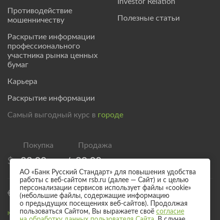
Investor Relation
Противодействие
Полезные статьи
мошенничеству
Раскрытие информации
профессионального
участника рынка ценных
бумаг
Карьера
Раскрытие информации
Самый выгодный курс в
городе
$
83,00
/
89,00
АО «Банк Русский Стандарт» для повышения удобства
работы с веб-сайтом rsb.ru (далее — Сайт) и с целью
персонализации сервисов использует файлы «cookie»
€
95,00
/
101,00
(небольшие файлы, содержащие информацию
о предыдущих посещениях веб-сайтов). Продолжая
пользоваться Сайтом, Вы выражаете своё
согласие
Курс валют для безналичного обмена
на обработку данных пользователя Сайта
. В случае