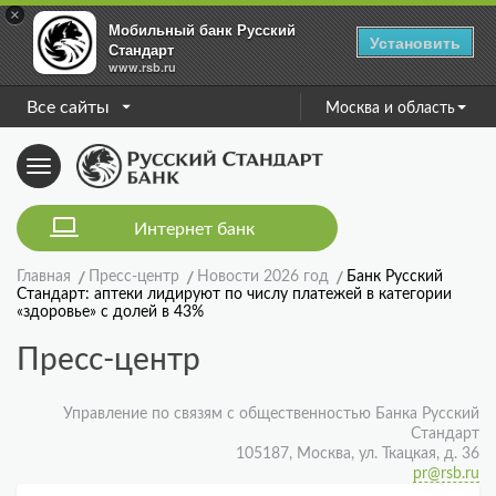
×
Мобильный банк Русский
Установить
Стандарт
www.rsb.ru
Все сайты
Москва и область
Toggle
navigation
Интернет банк
Главная
Пресс-центр
Новости 2026 год
Банк Русский
Стандарт: аптеки лидируют по числу платежей в категории
«здоровье» с долей в 43%
Пресс-центр
Управление по связям с общественностью Банка Русский
Стандарт
105187, Москва, ул. Ткацкая, д. 36
pr@rsb.ru