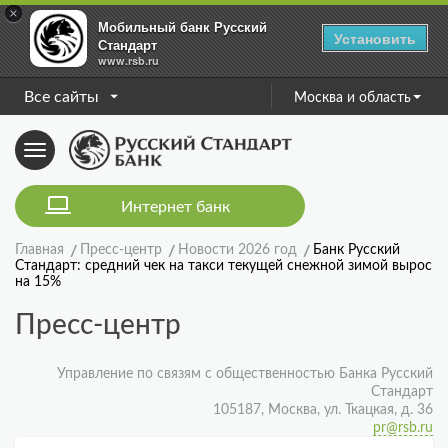
×
Мобильный банк Русский
Установить
Стандарт
www.rsb.ru
Все сайты
Москва и область
Toggle
navigation
Интернет банк
Главная
Пресс-центр
Новости 2026 год
Банк Русский
Стандарт: средний чек на такси текущей снежной зимой вырос
на 15%
Пресс-центр
Управление по связям с общественностью Банка Русский
Стандарт
105187, Москва, ул. Ткацкая, д. 36
pr@rsb.ru